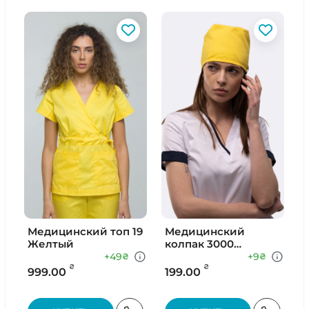
Медицинский топ 19
Медицинский
Желтый
колпак 3000
Желтый
+49
+9
₴
₴
₴
₴
999.00
199.00