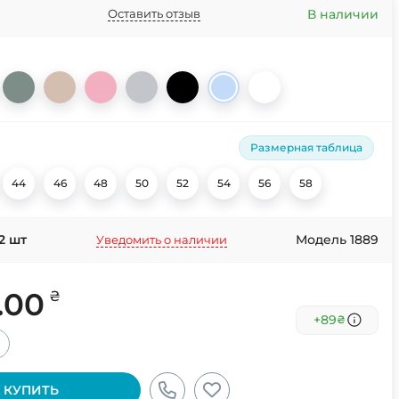
В наличии
Оставить отзыв
Размерная таблица
44
46
48
50
52
54
56
58
2
шт
Модель 1889
Уведомить о наличии
.00
₴
+89
₴
+
КУПИТЬ