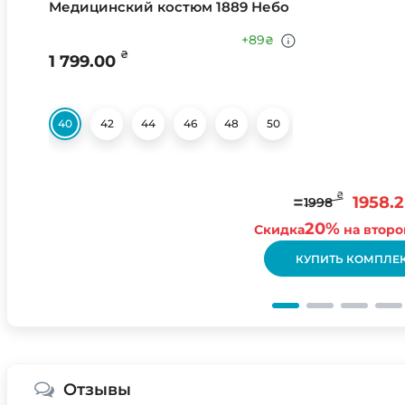
Медицинский костюм 1889 Небо
+89
₴
₴
1 799.00
40
42
44
46
48
50
52
54
56
₴
=
1958.2
1998
20%
Скидка
на второ
КУПИТЬ КОМПЛЕ
Отзывы