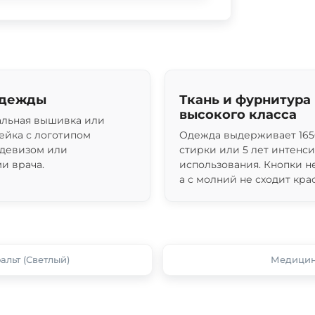
одежды
Ткань и фурнитура
высокого класса
льная вышивка или
ейка с логотипом
Одежда выдерживает 165
 девизом или
стирки или 5 лет интенс
и врача.
использования. Кнопки н
а с молний не сходит крас
льт (Светлый)
Медицинс