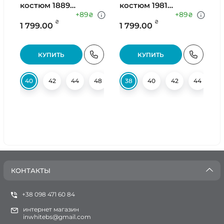
костюм 1889
костюм 1981
Оливковый
Зеленый
+89
+89
₴
₴
₴
₴
1 799.00
1 799.00
КУПИТЬ
КУПИТЬ
40
42
44
48
50
38
52
40
54
42
44
5
КОНТАКТЫ
+38 098 471 60 84
интернет магазин
inwhitebs@gmail.com