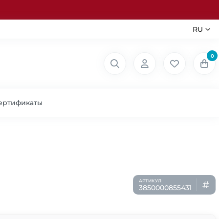
RU
0
ертификаты
3850000855431