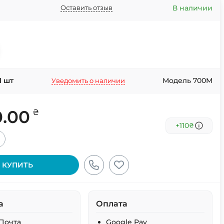
В наличии
Оставить отзыв
1
шт
Модель 700M
Уведомить о наличии
0.00
₴
+110
₴
+
КУПИТЬ
а
Оплата
Почта
Google Pay