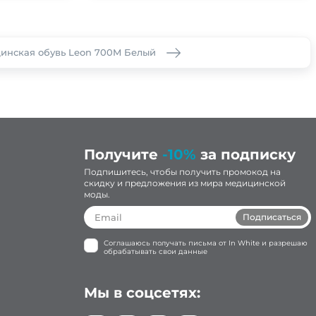
инская обувь Leon 700M Белый
Получите
-10%
за подписку
Подпишитесь, чтобы получить промокод на
скидку и предложения из мира медицинской
моды.
Подписаться
Соглашаюсь получать письма от In White и разрешаю
обрабатывать свои данные
Мы в соцсетях: