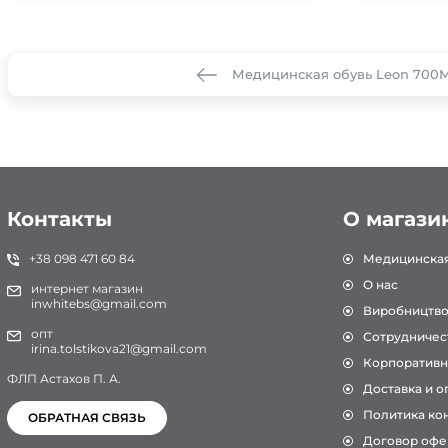
Медицинская обувь Leon 700
Контакты
О магази
+38 098 471 60 84
Медицинска
О нас
интернет магазин
inwhitebs@gmail.com
Виробництв
опт
Сотрудничес
irina.tolstikova21@gmail.com
Корпоративн
ФЛП Астахов П. А.
Доставка и о
Политика ко
ОБРАТНАЯ СВЯЗЬ
Договор офе