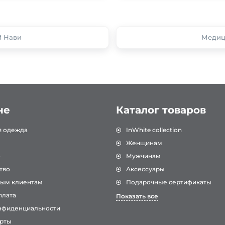
M Нави
Медиц
не
Каталог товаров
я одежда
InWhite collection
Женщинам
о
Мужчинам
тво
Аксессуары
ым клиентам
Подарочные сертификаты
плата
Показать все
нфиденциальности
рты