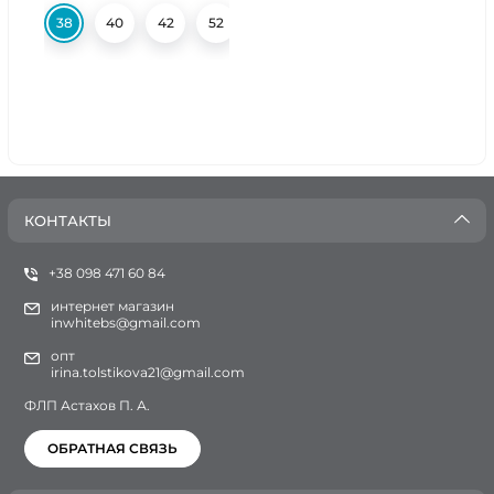
38
40
42
52
54
56
58
КОНТАКТЫ
+38 098 471 60 84
интернет магазин
inwhitebs@gmail.com
опт
irina.tolstikova21@gmail.com
ФЛП Астахов П. А.
ОБРАТНАЯ СВЯЗЬ