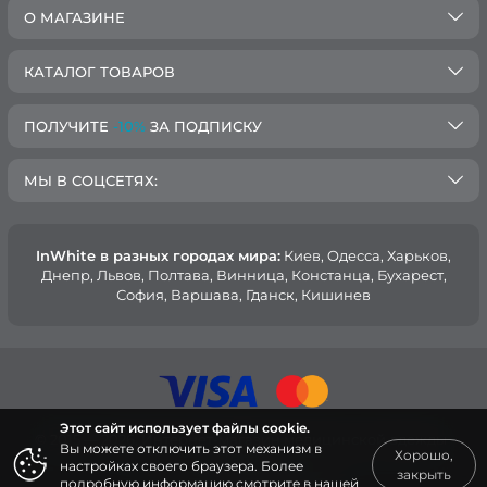
О МАГАЗИНЕ
КАТАЛОГ ТОВАРОВ
ПОЛУЧИТЕ
-10%
ЗА ПОДПИСКУ
МЫ В СОЦСЕТЯХ:
InWhite в разных городах мира:
Киев, Oдесса, Харьков,
Днепр, Львов, Полтава, Винница, Констанца, Бухарест,
София, Варшава, Гданск, Кишинев
Этот сайт использует файлы cookie.
© 2015 — 2026, Интернет-магазин медицинской одежды
Вы можете отключить этот механизм в
Хорошо,
InWhite.
настройках своего браузера. Более
закрыть
подробную информацию смотрите в нашей