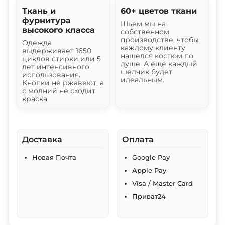
Ткань и
60+ цветов ткани
фурнитура
Шьем мы на
высокого класса
собственном
производстве, чтобы
Одежда
каждому клиенту
выдерживает 1650
нашелся костюм по
циклов стирки или 5
душе. А еще каждый
лет интенсивного
шелчик будет
использования.
идеальным.
Кнопки не ржавеют, а
с молний не сходит
краска.
Доставка
Оплата
Новая Почта
Google Pay
Apple Pay
Visa / Master Card
Приват24