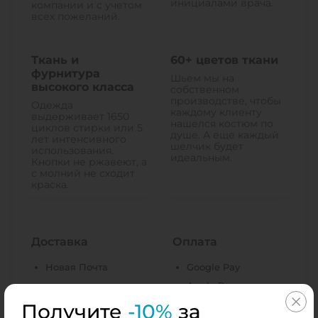
инициалами врача.
компании и с учетом
всех пожеланий.
Ткань и
60+ цветов ткани
фурнитура
Шьем мы на
высокого класса
собственном
производстве, чтобы
Одежда
каждому клиенту
выдерживает 1650
нашелся костюм по
циклов стирки или 5
душе. А еще каждый
лет интенсивного
шелчик будет
использования.
идеальным.
Кнопки не ржавеют, а
с молний не сходит
краска.
Доставка
Оплата
Новая Почта
Google Pay
Apple Pay
Visa / Master Card
Получите
-10%
за