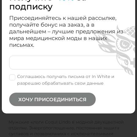
Приват24
подписку
Присоединяйтесь к нашей рассылке,
получайте бонус на заказ, а в
дальнейшем – лучшие предложения из
Характеристики
мира медицинской моды в наших
письмах.
Пол:
Мужской, Мужской
Цвет:
Желтый
Соглашаюсь получать письма от In White и
Размер:
42, 44, 46, 43
разрешаю обрабатывать свои данные
ХОЧУ ПРИСОЕДИНИТЬСЯ
Описание
Мужские клоги Coqui Lindo в модной двухцветной
отделке. Энергопоглощение, постоянная защита
суставов и позвоночника с исключительными