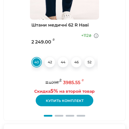
Штани медичні 62 R Наві
+112
₴
₴
2 249.00
40
42
44
46
52
54
56
₴
₴
=
3985.55
4098
5%
Скидка
на второй товар
КУПИТЬ КОМПЛЕКТ