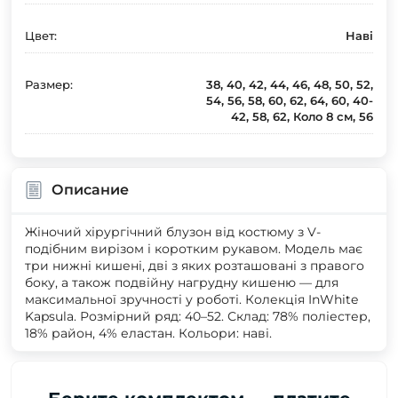
Цвет:
Наві
Размер:
38, 40, 42, 44, 46, 48, 50, 52,
54, 56, 58, 60, 62, 64, 60, 40-
42, 58, 62, Коло 8 см, 56
Описание
Жіночий хірургічний блузон від костюму з V-
подібним вирізом і коротким рукавом. Модель має
три нижні кишені, дві з яких розташовані з правого
боку, а також подвійну нагрудну кишеню — для
максимальної зручності у роботі. Колекція InWhite
Kapsula. Розмірний ряд: 40–52. Склад: 78% поліестер,
18% район, 4% еластан. Кольори: наві.