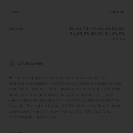
Цвет:
Чорний
Размер:
38, 40, 42, 44, 46, 48, 50, 52,
54, 56, 58, 60, 62, 64, 60, 58,
62, 56
Описание
Жіночий хірургічний блузон від костюму з V-
подібним вирізом і коротким рукавом. Модель має
три нижні кишені, дві з яких розташовані з правого
боку, а також подвійну нагрудну кишеню — для
максимальної зручності у роботі. Колекція InWhite
Kapsula. Розмірний ряд: 40–52. Кольори: білий, ірис,
рожевий. Тканина: 95% поліестер, 5% еластан.
Фурнітура: Німеччина.