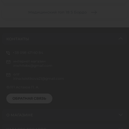
Медицинский топ 18 S Бордо
КОНТАКТЫ
+38 098 471 60 84
интернет магазин
inwhitebs@gmail.com
опт
irina.tolstikova21@gmail.com
ФЛП Астахов П. А.
ОБРАТНАЯ СВЯЗЬ
О МАГАЗИНЕ