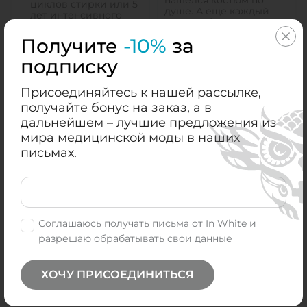
нашелся костюм по
циклов стирки или 5
душе. А еще каждый
лет интенсивного
шелчик будет
использования.
идеальным.
Кнопки не ржавеют, а
Получите
-10%
за
с молний не сходит
краска.
подписку
Присоединяйтесь к нашей рассылке,
получайте бонус на заказ, а в
Доставка
Оплата
дальнейшем – лучшие предложения из
мира медицинской моды в наших
Новая Почта
Google Pay
письмах.
Apple Pay
Visa / Master Card
Приват24
Соглашаюсь получать письма от In White и
разрешаю обрабатывать свои данные
Характеристики
ХОЧУ ПРИСОЕДИНИТЬСЯ
Пол:
Женский