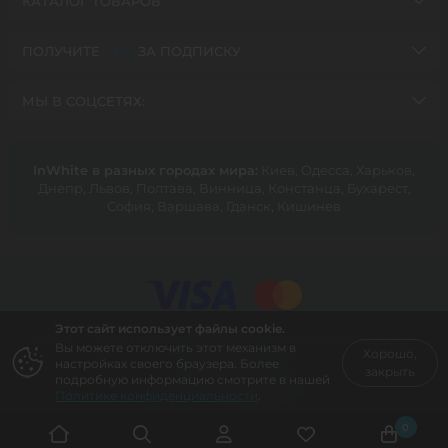
КАТАЛОГ ТОВАРОВ
ПОЛУЧИТЕ
-10%
ЗА ПОДПИСКУ
МЫ В СОЦСЕТЯХ:
InWhite в разных городах мира:
Киев, Oдесса, Харьков,
Днепр, Львов, Полтава, Винница, Констанца, Бухарест,
София, Варшава, Гданск, Кишинев
Этот сайт использует файлы cookie.
© 2015 — 2026, Интернет-магазин медицинской одежды
Вы можете отключить этот механизм в
Хорошо,
InWhite.
настройках своего браузера. Более
закрыть
подробную информацию смотрите в нашей
Сайт создан в
Sago Group
.
Политике конфиденциальности
.
0