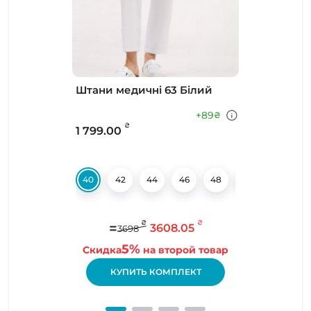
Штани медичні 63 Білий
+89
₴
₴
1 799.00
40
42
44
46
48
50
56
₴
₴
=
3608.05
3698
5%
Скидка
на второй товар
КУПИТЬ КОМПЛЕКТ