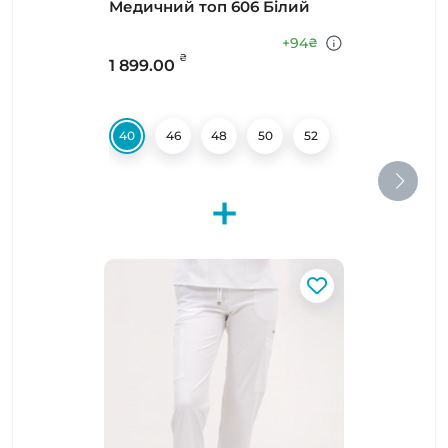
Медичний топ 606 Білий
+94
₴
₴
1 899.00
40
46
48
50
52
+