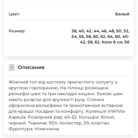
Цвет:
Белый
Размер:
38, 40, 42, 44, 46, 48, 50, 52,
54, 56, 58, 60, 62, 64, 60, 40-
42, 58, 62, Коло 8 см, 56
Описание
Жіночий топ від костюму прилеглого силуету з
круглою горловиною. На пілочці розміщені
рельєфні шви та три накладні кишені. Бокові шви
мають розрізи для зручності руху. Спинка
оформлена рельєфами та трикотажною вставкою
для кращої посадки та комфорту. Колекція InWhite
Kapsula. Розмірний ряд: 40–52. Кольори: білий,
чорний. Тканина: 95% поліестер, 5% еластан.
Фурнітура: Німеччина.