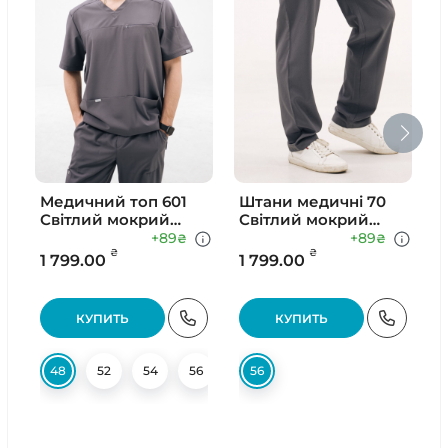
Медичний топ 601
Штани медичні 70
Світлий мокрий
Світлий мокрий
6
асфальт
асфальт
+89
+89
₴
₴
₴
₴
1 799.00
1 799.00
3
КУПИТЬ
КУПИТЬ
48
52
54
56
56