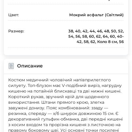
Цвет:
Мокрий асфальт (Світлий)
Размер:
38, 40, 42, 44, 46, 48, 50, 52,
54, 56, 58, 60, 62, 64, 60, 40-
42, 58, 62, Коло 8 см, 56
Описание
Костюм медичний чоловічий напівприлеглого
силуету. Топ-блузон має V-подібний виріз, нагрудну
кишеню на потайній блискавці та дві нижні кишені.
Короткий рукав, зручний крій для щоденного
використання. Штани прямого крою, злегка
завужені донизу. Пояс комбінований: ззаду —
резинка, спереду — х/б шнурок довжиною 15 см. Є
декоративний гульфик-обманка, дві передні кишені
з косим входом та прорізна кишеня з листочкою на
правому боковому шві. Усі основні точки посилені