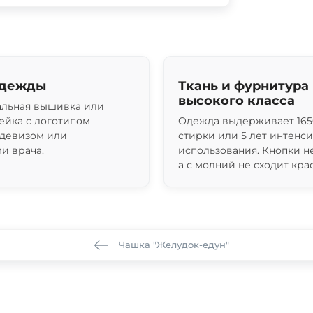
одежды
Ткань и фурнитура
высокого класса
льная вышивка или
ейка с логотипом
Одежда выдерживает 165
 девизом или
стирки или 5 лет интенс
и врача.
использования. Кнопки н
а с молний не сходит крас
Чашка "Желудок-едун"