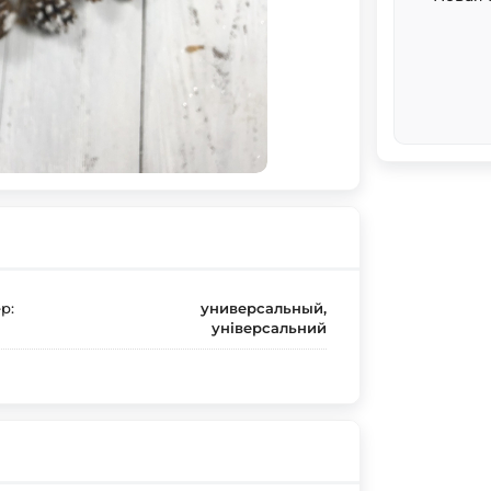
р:
универсальный,
універсальний