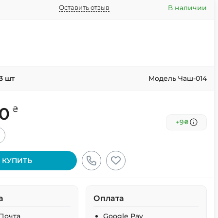
В наличии
Оставить отзыв
3
шт
Модель Чаш-014
00
₴
+9
₴
+
КУПИТЬ
а
Оплата
Почта
Google Pay