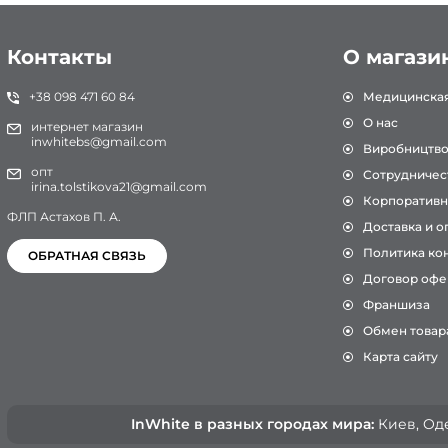
Контакты
О магази
+38 098 471 60 84
Медицинска
О нас
интернет магазин
inwhitebs@gmail.com
Виробництв
опт
Сотрудничес
irina.tolstikova21@gmail.com
Корпоративн
ФЛП Астахов П. А.
Доставка и о
Политика ко
ОБРАТНАЯ СВЯЗЬ
Договор офе
Франшиза
Обмен товар
Карта сайту
InWhite в разных городах мира:
Киев, Oде