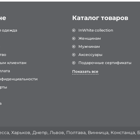
не
Каталог товаров
я одежда
InWhite collection
Женщинам
о
Мужчинам
тво
Аксессуары
ым клиентам
Подарочные сертификаты
плата
Показать все
нфиденциальности
рты
а
сса, Харьков, Днепр, Львов, Полтава, Винница, Констанца, 