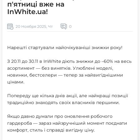
п'ятниці вже на
InWhite.ua!
20 Ноября 2025, Чт
0
Нарешті стартували найочікуваніші знижки року!
З 20.11 до 30.11 в InWhite діють знижки до –60% на весь
асортимент — без винятків. Улюблені моделі,
новинки, бестселери — тепер за найвигіднішими
цінами.
Попереду ще кілька днів акції, але найкращі позиції
традиційно знаходять своїх власників першими.
Якщо давно думали про оновлення робочого
гардероба — зараз найзручніший момент поєднати
комфорт, стиль і справді вигідну ціну.