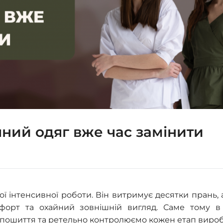
чний одяг вже час замінити
ї інтенсивної роботи. Він витримує десятки прань,
мфорт та охайний зовнішній вигляд. Саме тому 
ії пошиття та ретельно контролюємо кожен етап виро