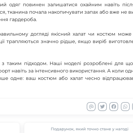
ний одяг повинен залишатися охайним навіть післ
я, тканина почала накопичувати запах або вже не в
ння гардероба.
вильному догляді якісний халат чи костюм може 
ації трапляються значно рідше, якщо виріб виготовл
з таким підходом. Наші моделі розроблені для що
мфорт навіть за інтенсивного використання. А коли од
ише одне: ваш костюм або халат чесно відпрацював
Подарунок, який точно стане у нагоді