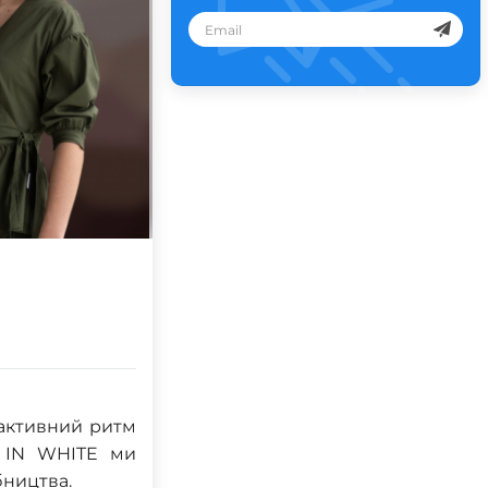
 активний ритм
в IN WHITE ми
бництва.