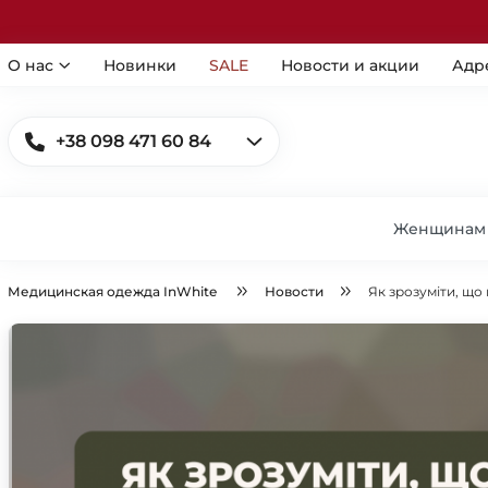
О нас
Новинки
SALE
Новости и акции
Адр
+38 098 471 60 84
Женщинам
Медицинская одежда InWhite
Новости
Як зрозуміти, що