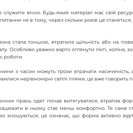
лужити вічно. Будь-який матеріал має свій ресурс,
итання не в тому, через скільки років це станеться, 
на стала тоншою, втратила щільність або на пове
у. Особливо уважно варто оглянути лікті, коліна, з
ас роботи.
канини з часом можуть трохи втрачати насиченість, 
явилися нерівномірні світлі плями, це вже говорить п
ленних прань одяг почав витягуватися, втратив фо
 працювати в ньому стає менш комфортно. Те саме ст
во зношуються, це означає, що форма активно від