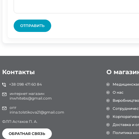
ОТПРАВИТЬ
Контакты
О магази
+38 098 471 60 84
Медицинска
О нас
интернет магазин
inwhitebs@gmail.com
Виробництв
опт
Сотрудничес
irina.tolstikova21@gmail.com
Корпоративн
ФЛП Астахов П. А.
Доставка и о
Политика ко
ОБРАТНАЯ СВЯЗЬ