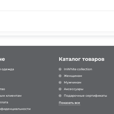
не
Каталог товаров
я одежда
InWhite collection
Женщинам
о
Мужчинам
тво
Аксессуары
ым клиентам
Подарочные сертификаты
плата
Показать все
нфиденциальности