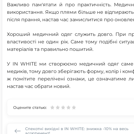
Важливо пам'ятати й про практичність. Медич
використання. Якщо плями більше не відпираютьс
після прання, настав час замислитися про оновле
Хороший медичний одяг служить довго. При пра
властивості не один рік. Саме тому подібні ситу
матеріалів та правильно пошитий.
У IN WHITE ми створюємо медичний одяг саме 
медиків, тому довго зберігають форму, колір і ко
ж помітите перелічені ознаки, це означатиме л
настав час обрати новий.
Оцените статью:
Спекотні вихідні в IN WHITE: знижка -10% на весь
асортимент!