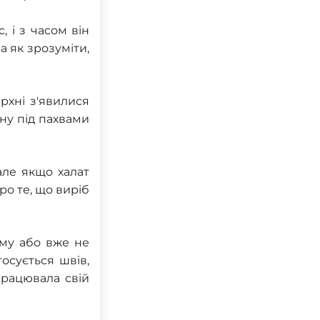
 і з часом він
а як зрозуміти,
рхні з'явилися
ону під пахвами
але якщо халат
ро те, що виріб
рму або вже не
осується швів,
працювала свій