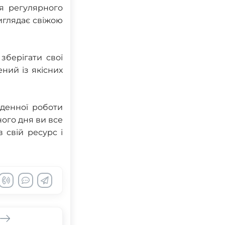
я регулярного
иглядає свіжою
зберігати свої
ений із якісних
денної роботи
ного дня ви все
 свій ресурс і