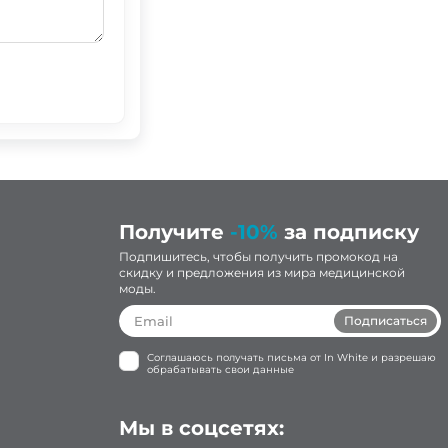
Получите
-10%
за подписку
Подпишитесь, чтобы получить промокод на
скидку и предложения из мира медицинской
моды.
Подписаться
Соглашаюсь получать письма от In White и разрешаю
обрабатывать свои данные
Мы в соцсетях: