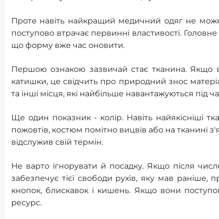
Проте навіть найкращий медичний одяг не може с
поступово втрачає первинні властивості. Головне п
що форму вже час оновити.
Першою ознакою зазвичай стає тканина. Якщо во
катишки, це свідчить про природний знос матеріал
та інші місця, які найбільше навантажуються під ч
Ще один показник - колір. Навіть найякісніші т
пожовтів, костюм помітно вицвів або на тканині з'
відслужив свій термін.
Не варто ігнорувати й посадку. Якщо після чис
забезпечує тієї свободи рухів, яку мав раніше,
кнопок, блискавок і кишень. Якщо вони поступо
ресурс.