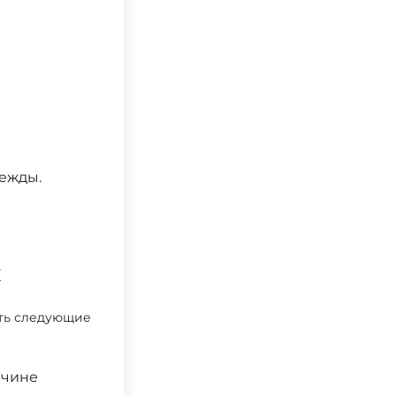
ежды.
х
ать следующие
ичине