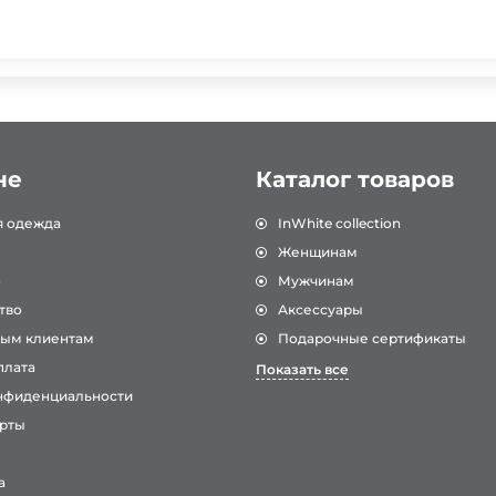
не
Каталог товаров
я одежда
InWhite collection
Женщинам
о
Мужчинам
тво
Аксессуары
ым клиентам
Подарочные сертификаты
плата
Показать все
нфиденциальности
рты
а