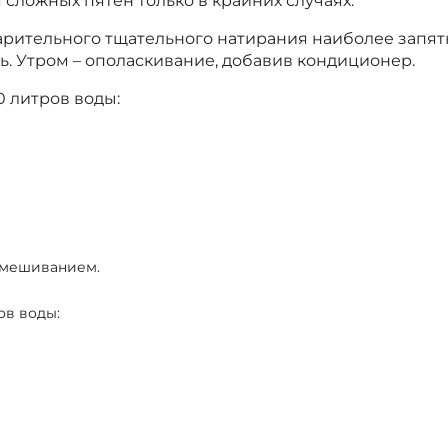
сложных пятен только в крайних случаях.
арительного тщательного натирания наиболее запя
. Утром – ополаскивание, добавив кондиционер.
0 литров воды:
емешиванием.
ов воды: