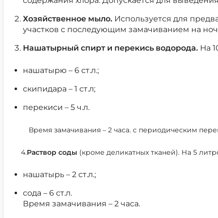
содержания хлора. Допускается для выведения 
Хозяйственное мыло.
Используется для предв
участков с последующим замачиванием на ночь
Нашатырный спирт и перекись водорода.
На 1
нашатырю – 6 ст.л.;
скипидара – 1 ст.л;
перекиси – 5 ч.л.
Время замачивания – 2 часа. с периодическим пер
4.
Раствор соды
(кроме деликатных тканей). На 5 литр
нашатырь – 2 ст.л.;
сода – 6 ст.л.
Время замачивания – 2 часа.