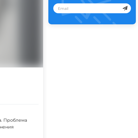
а. Проблема
знения