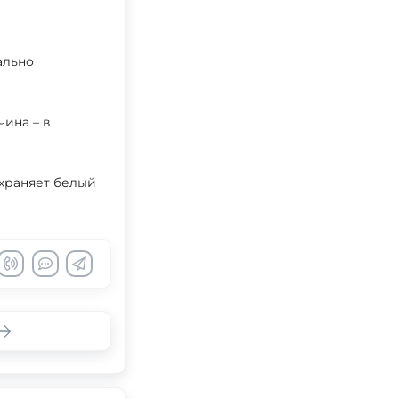
ально
чина – в
охраняет белый