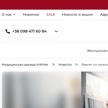
О нас
Новинки
SALE
Новости и акции
Адр
+38 098 471 60 84
Женщинам
Медицинская одежда InWhite
Новости
Вернет ли лимон