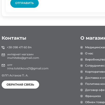
ОТПРАВИТЬ
Контакты
О магази
+38 098 471 60 84
Медицинска
О нас
интернет магазин
inwhitebs@gmail.com
Виробництв
опт
Сотрудничес
irina.tolstikova21@gmail.com
Корпоративн
ФЛП Астахов П. А.
Доставка и о
Политика ко
ОБРАТНАЯ СВЯЗЬ
Договор офе
Франшиза
Обмен товар