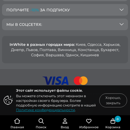
ПОЛУЧИТЕ
-10%
ЗА ПОДПИСКУ
МЫ В СОЦСЕТЯХ:
InWhite в разных городах мира:
Киев, Oдесса, Харьков,
Днепр, Львов, Полтава, Винница, Констанца, Бухарест,
София, Варшава, Гданск, Кишинев
Этот сайт использует файлы cookie.
© 2015 — 2026, Интернет-магазин медицинской одежды
Вы можете отключить этот механизм в
Хорошо,
InWhite.
настройках своего браузера. Более
закрыть
подробную информацию смотрите в нашей
Сайт создан в
Sago Group
.
Политике конфиденциальности
.
0
Главная
Поиск
Вход
Избранное
Корзина