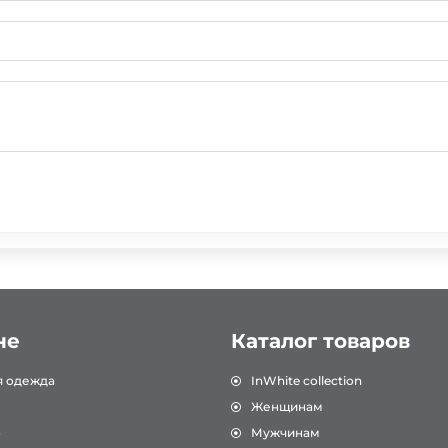
не
Каталог товаров
я одежда
InWhite collection
Женщинам
о
Мужчинам