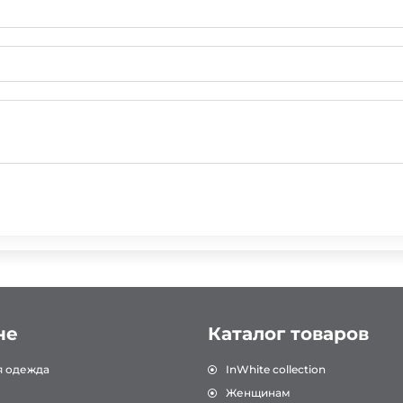
не
Каталог товаров
я одежда
InWhite collection
Женщинам