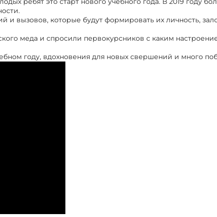
одых ребят это старт нового учебного года. В 2019 году бол
ости.
й и вызовов, которые будут формировать их личность, зало
кого меда и спросили первокурсников с каким настроени
чебном году, вдохновения для новых свершений и много поб