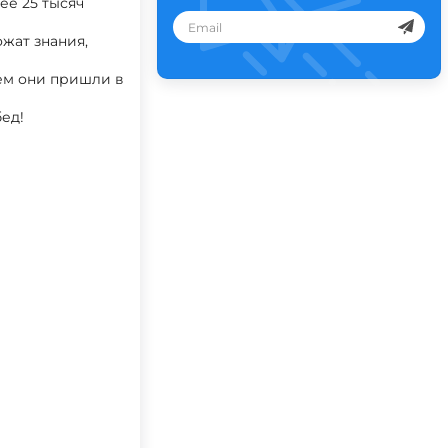
ее 25 тысяч
жат знания,
ем они пришли в
ед!