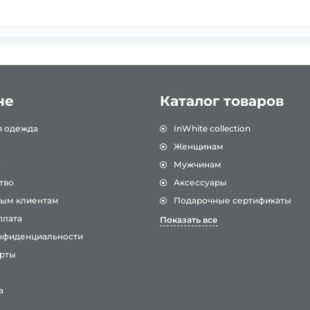
не
Каталог товаров
я одежда
InWhite collection
Женщинам
о
Мужчинам
тво
Аксессуары
ым клиентам
Подарочные сертификаты
плата
Показать все
нфиденциальности
рты
а