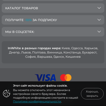
КАТАЛОГ ТОВАРОВ
ПОЛУЧИТЕ
-10%
ЗА ПОДПИСКУ
МЫ В СОЦСЕТЯХ:
InWhite в разных городах мира:
Киев, Oдесса, Харьков,
Днепр, Львов, Полтава, Винница, Констанца, Бухарест,
София, Варшава, Гданск, Кишинев
Этот сайт использует файлы cookie.
© 2015 — 2026, Интернет-магазин медицинской одежды
Вы можете отключить этот механизм в
Хорошо,
InWhite.
настройках своего браузера. Более
закрыть
подробную информацию смотрите в нашей
Сайт создан в
Sago Group
.
Политике конфиденциальности
.