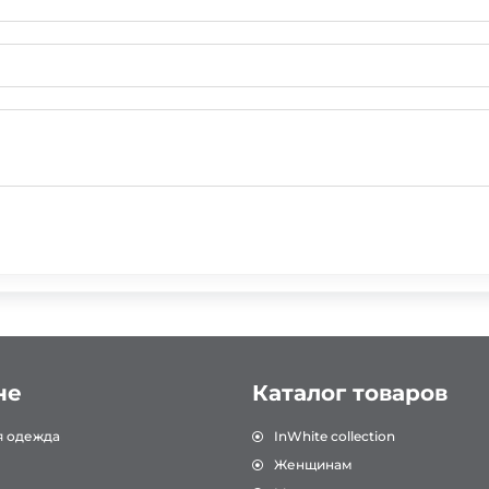
не
Каталог товаров
я одежда
InWhite collection
Женщинам