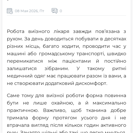
08 Мая 2026, Пт
0
Робота виїзного лікаря завжди пов’язана з
рухом. За день доводиться побувати в десятках
різних місць, багато ходити, проводити час у
машині або громадському транспорті, швидко
перемикатися між пацієнтами й постійно
залишатися зібраним. У такому ритмі
медичний одяг має працювати разом із вами, а
не створювати додатковий дискомфорт.
Саме тому для виїзної роботи форма повинна
бути не лише охайною, а й максимально
практичною. Важливо, щоб тканина добре
тримала форму протягом усього дня і не
втрачала вигляд після кількох годин активного
руху. Занадто щільні або такі, що легко мнуться,