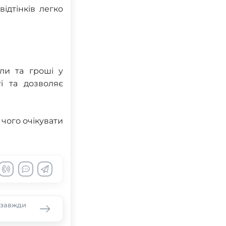
ідтінків легко
ли та гроші у
і та дозволяє
 чого очікувати
 завжди