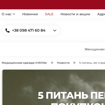
О нас
Новинки
SALE
Новости и акции
Адр
+38 098 471 60 84
Женщинам
Медицинская одежда InWhite
Новости
5 питань, які сп