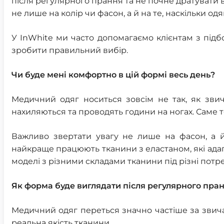
після регулярного прання та не почне дратувати 
не лише на колір чи фасон, а й на те, наскільки од
У InWhite ми часто допомагаємо клієнтам з підб
зробити правильний вибір.
Чи буде мені комфортно в цій формі весь день?
Медичний одяг носиться зовсім не так, як звич
нахиляються та проводять години на ногах. Саме 
Важливо звертати увагу не лише на фасон, а й
найкраще працюють тканини з еластаном, які адапт
моделі з різними складами тканини під різні потр
Як форма буде виглядати після регулярного пра
Медичний одяг переться значно частіше за звичай
реальна якість тканини.