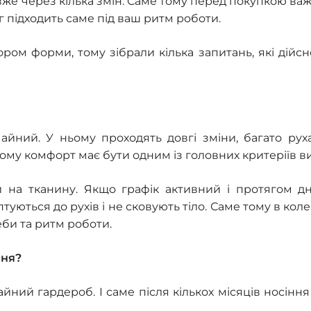
вже через кілька змін. Саме тому перед покупкою ва
яг підходить саме під ваш ритм роботи.
ором форми, тому зібрали кілька запитань, які дійс
айний. У ньому проходять довгі зміни, багато руха
тому комфорт має бути одним із головних критеріїв в
 на тканину. Якщо графік активний і протягом дн
уються до рухів і не сковують тіло. Саме тому в коле
еби та ритм роботи.
ння?
ний гардероб. І саме після кількох місяців носіння