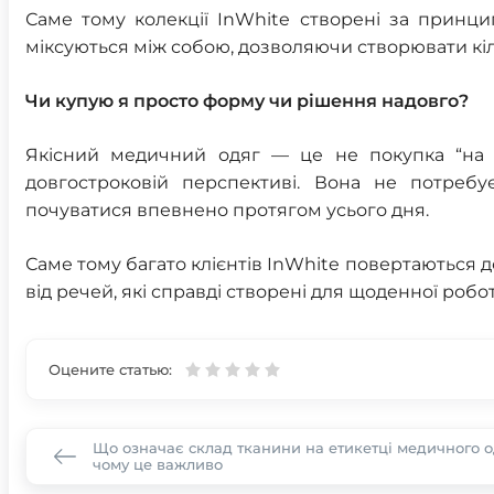
Саме тому колекції InWhite створені за принци
міксуються між собою, дозволяючи створювати кіль
Чи купую я просто форму чи рішення надовго?
Якісний медичний одяг — це не покупка “на к
довгостроковій перспективі. Вона не потребу
почуватися впевнено протягом усього дня.
Саме тому багато клієнтів InWhite повертаються д
від речей, які справді створені для щоденної робо
Оцените статью:
Що означає склад тканини на етикетці медичного од
чому це важливо