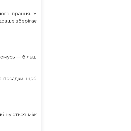
ного прання. У
довше зберігає
 комусь — більш
а посадки, щоб
мбінуються між