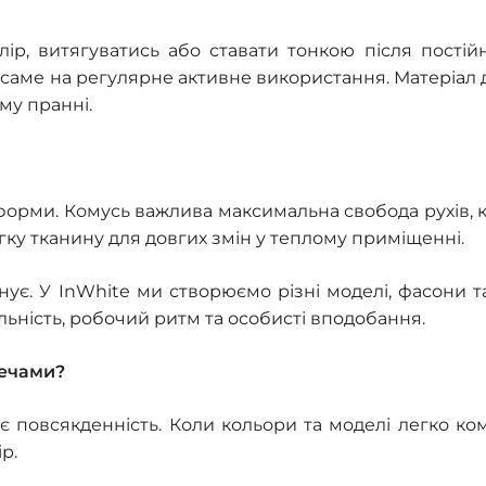
р, витягуватись або ставати тонкою після постій
 саме на регулярне активне використання. Матеріал 
му пранні.
о форми. Комусь важлива максимальна свобода рухів,
гку тканину для довгих змін у теплому приміщенні.
нує. У InWhite ми створюємо різні моделі, фасони т
льність, робочий ритм та особисті вподобання.
речами?
повсякденність. Коли кольори та моделі легко ко
р.