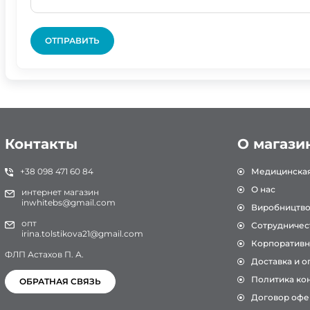
ОТПРАВИТЬ
Контакты
О магази
+38 098 471 60 84
Медицинска
О нас
интернет магазин
inwhitebs@gmail.com
Виробництв
опт
Сотрудничес
irina.tolstikova21@gmail.com
Корпоративн
ФЛП Астахов П. А.
Доставка и о
Политика ко
ОБРАТНАЯ СВЯЗЬ
Договор офе