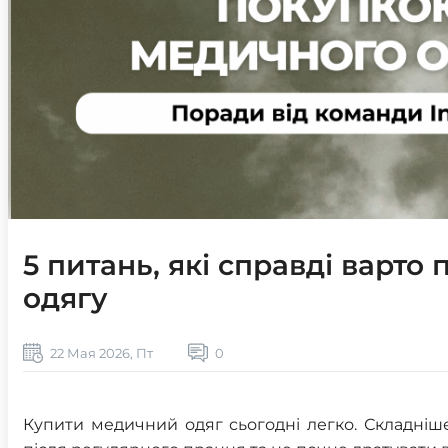
5 питань, які справді варт
одягу
22 Мая 2026, Пт
0
Купити медичний одяг сьогодні легко. Складніш