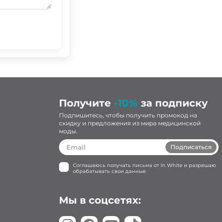
Получите
-10%
за подписку
Подпишитесь, чтобы получить промокод на
скидку и предложения из мира медицинской
моды.
Подписаться
Соглашаюсь получать письма от In White и разрешаю
обрабатывать свои данные
Мы в соцсетях: