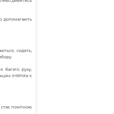
жливо дивитись
но допомагають
ються, сидять,
ибору.
я багато руху,
кціях InWhite є
 стає помітною