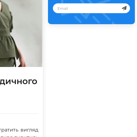
едичного
тратить вигляд