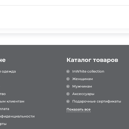
не
Каталог товаров
я одежда
InWhite collection
Женщинам
о
Мужчинам
тво
Аксессуары
ым клиентам
Подарочные сертификаты
плата
Показать все
нфиденциальности
рты