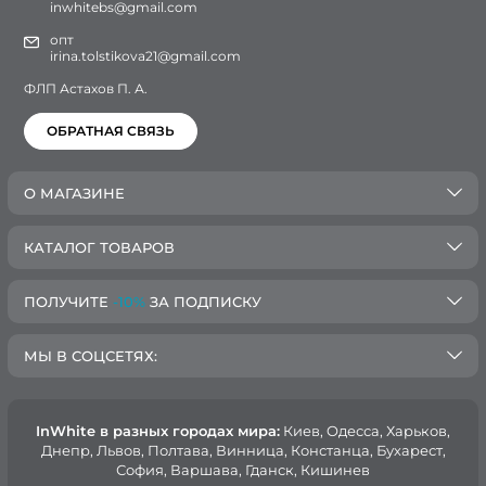
inwhitebs@gmail.com
опт
irina.tolstikova21@gmail.com
ФЛП Астахов П. А.
ОБРАТНАЯ СВЯЗЬ
О МАГАЗИНЕ
КАТАЛОГ ТОВАРОВ
ПОЛУЧИТЕ
-10%
ЗА ПОДПИСКУ
МЫ В СОЦСЕТЯХ:
InWhite в разных городах мира:
Киев, Oдесса, Харьков,
Днепр, Львов, Полтава, Винница, Констанца, Бухарест,
София, Варшава, Гданск, Кишинев