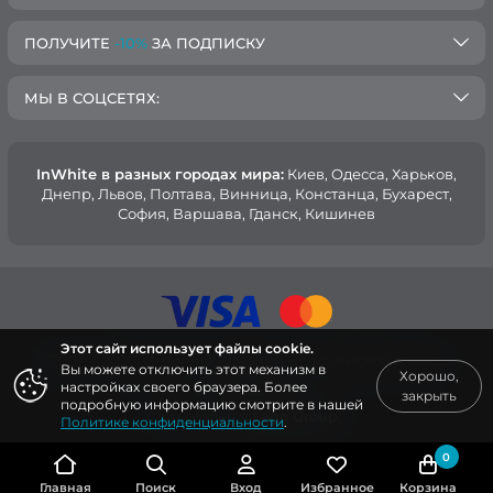
ПОЛУЧИТЕ
-10%
ЗА ПОДПИСКУ
МЫ В СОЦСЕТЯХ:
InWhite в разных городах мира:
Киев, Oдесса, Харьков,
Днепр, Львов, Полтава, Винница, Констанца, Бухарест,
София, Варшава, Гданск, Кишинев
Этот сайт использует файлы cookie.
© 2015 — 2026, Интернет-магазин медицинской одежды
Вы можете отключить этот механизм в
Хорошо,
InWhite.
настройках своего браузера. Более
закрыть
подробную информацию смотрите в нашей
Сайт создан в
Sago Group
.
Политике конфиденциальности
.
0
Главная
Поиск
Вход
Избранное
Корзина