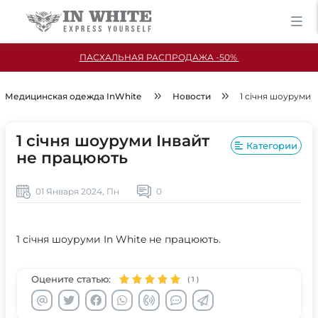
ПАСХАЛЬНАЯ РАСПРОДАЖА -50%
Медицинская одежда InWhite
Новости
1 січня шоуруми 
1 січня шоуруми Інвайт
Категории
не працюють
01 Января 2024, Пн
0
1 січня шоуруми In White не працюють.
Оцените статью:
(
1
)