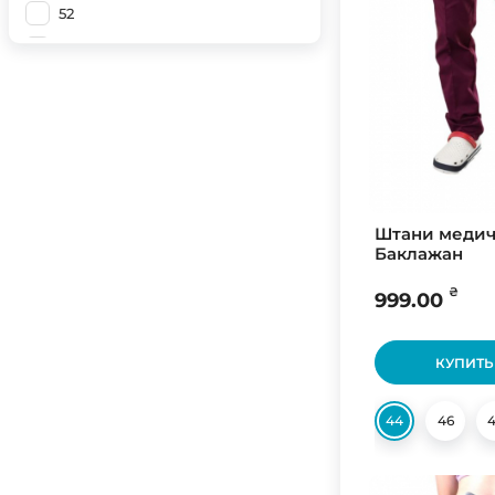
52
Мокрий асфальт (Світлий)
54
56
58
60
62
64
Штани медич
Баклажан
60
₴
58
999.00
62
КУПИТЬ
56
44
46