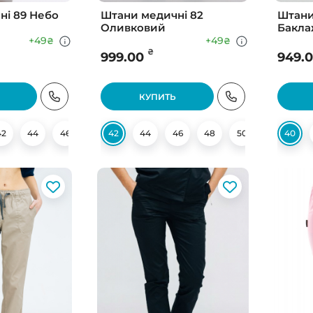
ні 89 Небо
Штани медичні 82
Штани
Оливковий
Бакла
+49
+49
₴
₴
₴
999.00
949.
КУПИТЬ
42
44
46
48
42
50
44
52
46
54
48
54
50
56
52
40
58
54