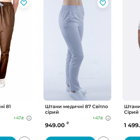
і 81
Штани медичні 87 Світло
Штани
сірий
Сірий
+47
+47
₴
₴
₴
949.00
1 499