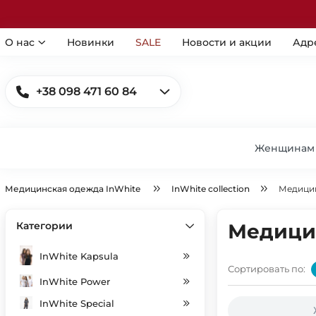
О нас
Новинки
SALE
Новости и акции
Адр
+38 098 471 60 84
Женщинам
Медицинская одежда InWhite
InWhite collection
Медици
Категории
Медици
InWhite Kapsula
Сортировать по:
InWhite Power
InWhite Special