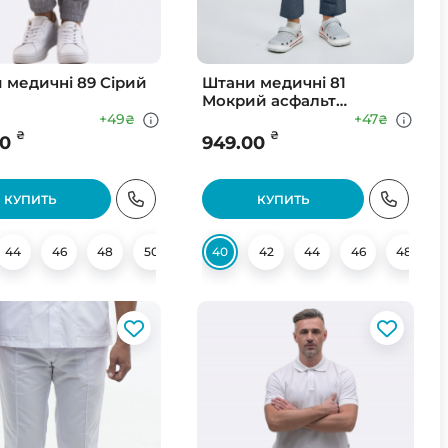
 медичні 89 Сірий
Штани медичні 81
Мокрий асфальт
(Світлий)
+49
+47
₴
₴
₴
₴
00
949.00
КУПИТЬ
КУПИТЬ
44
46
48
50
54
40
56
42
58
44
46
48