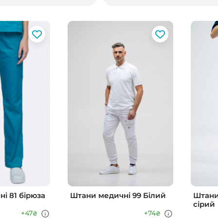
і 81 бірюза
Штани медичні 99 Білий
Штани
сірий
+47
+74
₴
₴