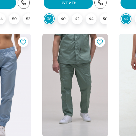
КУПИТЬ
44
50
52
38
40
42
44
50
54
44
56