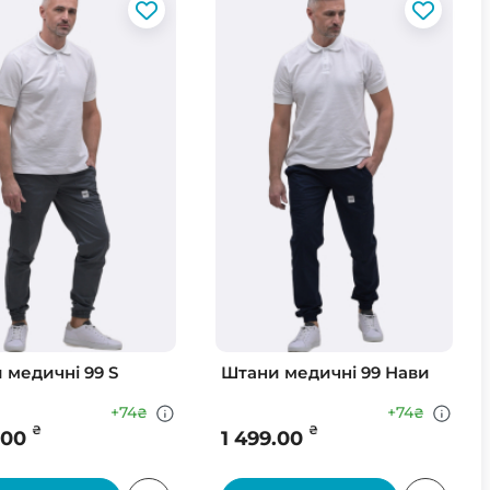
 медичні 99 S
Штани медичні 99 Нави
+74
+74
₴
₴
₴
₴
.00
1 499.00