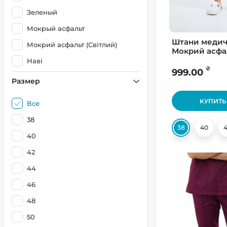
Зеленый
Мокрый асфальт
Штани медич
Мокрий асфальт (Світлий)
Мокрий асфа
(Світлий)
Наві
₴
999.00
Небо
Размер
Оливковый
КУПИТЬ
Все
Розовый
38
сафарі
38
40
40
Светло розовый
42
Светло серый
44
Серый
46
синій
48
Черный
50
Шоколад