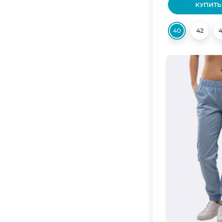
КУПИТЬ
40
42