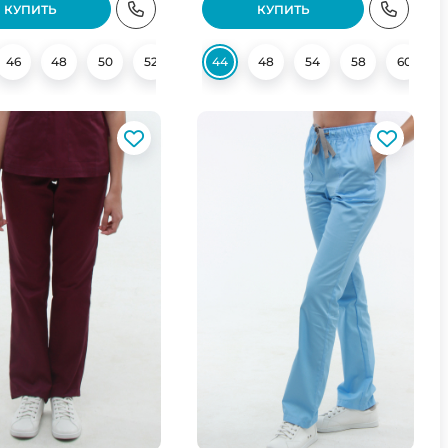
КУПИТЬ
КУПИТЬ
46
58
48
50
52
54
44
56
48
58
54
60
58
62
60