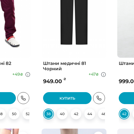
ні 82
Штани медичні 81
Штани
Чорний
+49
+47
₴
₴
₴
949.00
999.
КУПИТЬ
48
50
52
38
40
42
44
46
48
42
50