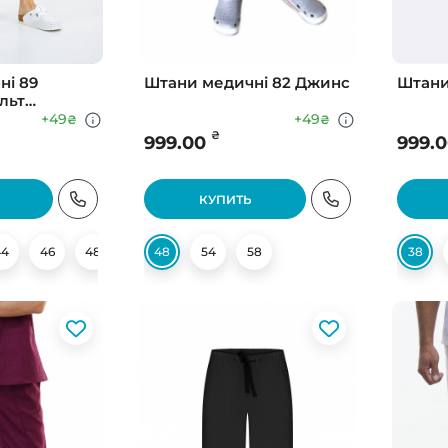
ні 89
Штани медичні 82 Джинс
Штани
льт
+49
+49
₴
₴
₴
999.00
999.
КУПИТЬ
44
46
48
50
48
52
54
54
58
56
58
38