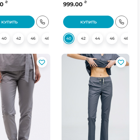
₴
₴
00
999.00
КУПИТЬ
КУПИТЬ
40
62
42
46
48
50
40
52
42
54
44
56
46
58
48
58