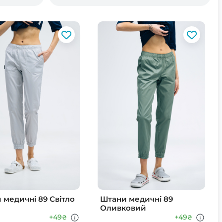
 медичні 89 Світло
Штани медичні 89
Оливковий
+49
+49
₴
₴