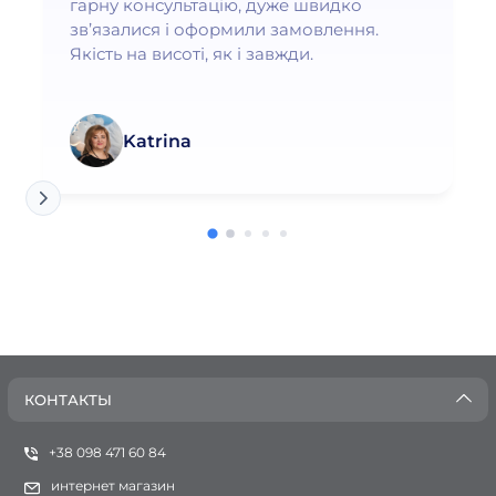
гарну консультацію, дуже швидко
зв’язалися і оформили замовлення.
Якість на висоті, як і завжди.
Katrina
КОНТАКТЫ
+38 098 471 60 84
интернет магазин