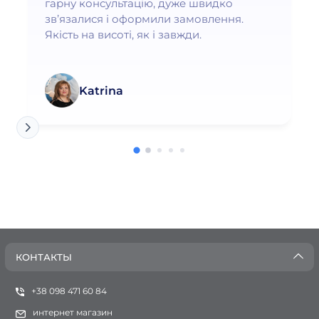
гарну консультацію, дуже швидко
зв’язалися і оформили замовлення.
Якість на висоті, як і завжди.
Katrina
КОНТАКТЫ
+38 098 471 60 84
интернет магазин