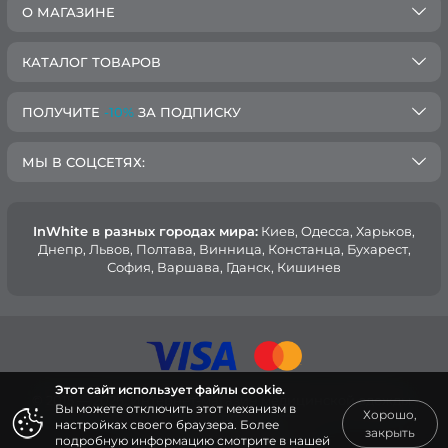
О МАГАЗИНЕ
КАТАЛОГ ТОВАРОВ
ПОЛУЧИТЕ
-10%
ЗА ПОДПИСКУ
МЫ В СОЦСЕТЯХ:
InWhite в разных городах мира:
Киев, Oдесса, Харьков,
Днепр, Львов, Полтава, Винница, Констанца, Бухарест,
София, Варшава, Гданск, Кишинев
Этот сайт использует файлы cookie.
© 2015 — 2026, Интернет-магазин медицинской одежды
Вы можете отключить этот механизм в
Хорошо,
InWhite.
настройках своего браузера. Более
закрыть
подробную информацию смотрите в нашей