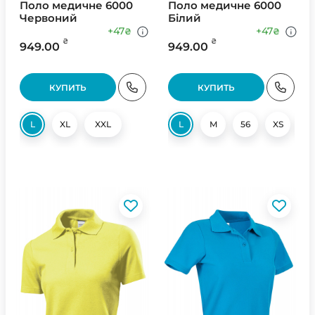
Поло медичне 6000
Поло медичне 6000
Червоний
Білий
+47
+47
₴
₴
₴
₴
949.00
949.00
КУПИТЬ
КУПИТЬ
L
XL
XXL
L
M
56
XS
X