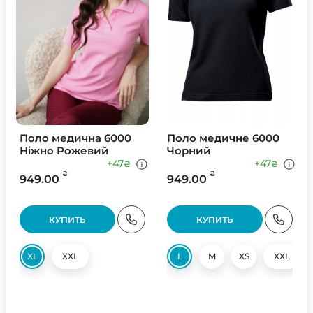
Поло медична 6000
Поло медичне 6000
Ніжно Рожевий
Чорний
+47
+47
₴
₴
₴
₴
949.00
949.00
КУПИТЬ
КУПИТЬ
XL
XXL
L
M
XS
XXL