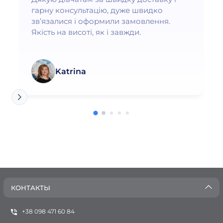
гарну консультацію, дуже швидко
зв’язалися і оформили замовлення.
Якість на висоті, як і завжди.
Katrina
КОНТАКТЫ
+38 098 471 60 84