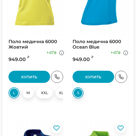
Поло медична 6000
Поло медична 6000
Жовтий
Ocean Blue
+47
+47
₴
₴
₴
₴
949.00
949.00
КУПИТЬ
КУПИТЬ
L
M
XXL
XL
S
S