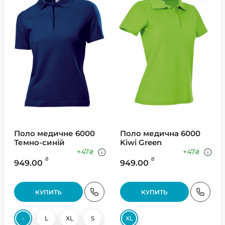
Поло медичне 6000
Поло медична 6000
Темно-синій
Kiwi Green
+47
+47
₴
₴
₴
₴
949.00
949.00
КУПИТЬ
КУПИТЬ
-
L
XL
S
M
XL