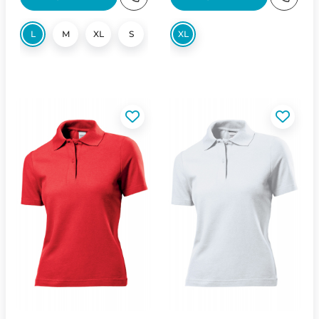
L
M
XL
S
XL