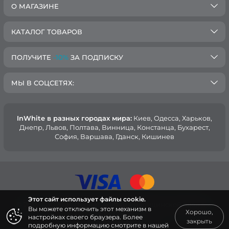
О МАГАЗИНЕ
КАТАЛОГ ТОВАРОВ
ПОЛУЧИТЕ
-10%
ЗА ПОДПИСКУ
МЫ В СОЦСЕТЯХ:
InWhite в разных городах мира:
Киев, Oдесса, Харьков,
Днепр, Львов, Полтава, Винница, Констанца, Бухарест,
София, Варшава, Гданск, Кишинев
Этот сайт использует файлы cookie.
© 2015 — 2026, Интернет-магазин медицинской одежды
Вы можете отключить этот механизм в
Хорошо,
InWhite.
настройках своего браузера. Более
закрыть
подробную информацию смотрите в нашей