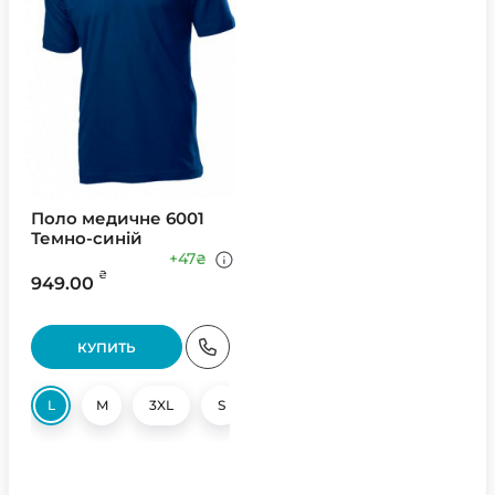
Поло медичне 6001
Темно-синій
+47
₴
₴
949.00
КУПИТЬ
L
M
3XL
S