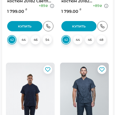
костюм 20182 Светло
костюм 20182
Серый
Оливковый
+89
+89
₴
₴
₴
₴
1 799.00
1 799.00
КУПИТЬ
КУПИТЬ
42
44
46
54
56
42
58
44
46
48
5