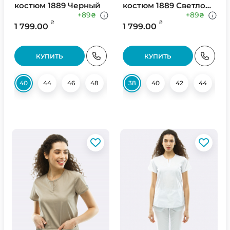
костюм 1889 Черный
костюм 1889 Светло
Серый
+89
+89
₴
₴
₴
₴
1 799.00
1 799.00
КУПИТЬ
КУПИТЬ
40
44
46
48
50
38
52
40
54
42
56
44
58
4