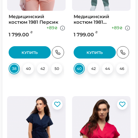
Медицинский
Медицинский
костюм 1981 Персик
костюм 1981
Оливковый
+89
+89
₴
₴
₴
₴
1 799.00
1 799.00
КУПИТЬ
КУПИТЬ
38
40
42
50
52
40
54
42
56
44
58
46
4