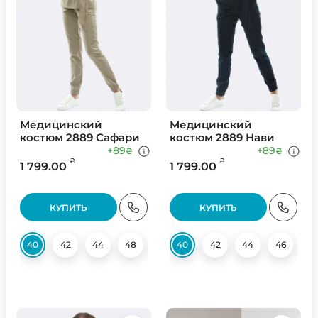
Медицинский
Медицинский
костюм 2889 Сафари
костюм 2889 Нави
+89
+89
₴
₴
₴
₴
1 799.00
1 799.00
КУПИТЬ
КУПИТЬ
40
42
44
48
50
40
52
42
54
44
56
46
58
4