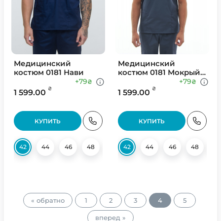
Медицинский
Медицинский
костюм 0181 Нави
костюм 0181 Мокрый
асфальт
+79
+79
₴
₴
₴
₴
1 599.00
1 599.00
КУПИТЬ
КУПИТЬ
42
44
46
48
50
42
52
44
54
46
56
48
58
5
« обратно
1
2
3
4
5
вперед »