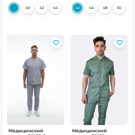
40
42
44
46
42
48
44
50
48
52
50
54
52
Медицинский
Медицинский