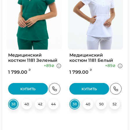
Медицинский
Медицинский
костюм 1181 Зеленый
костюм 1181 Белый
+89
+89
₴
₴
₴
₴
1 799.00
1 799.00
КУПИТЬ
КУПИТЬ
38
40
42
44
52
38
54
40
56
50
58
52
58
5