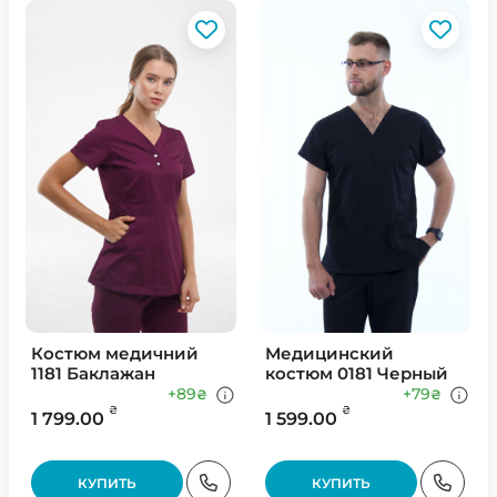
Костюм медичний
Медицинский
1181 Баклажан
костюм 0181 Черный
+89
+79
₴
₴
₴
₴
1 799.00
1 599.00
КУПИТЬ
КУПИТЬ