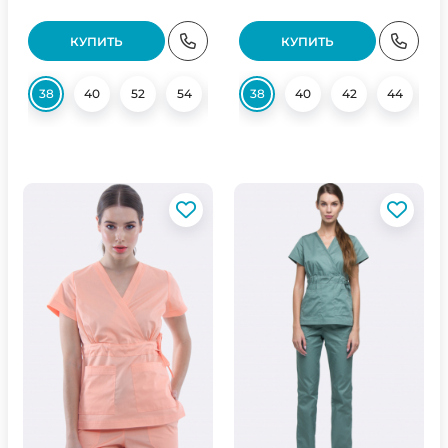
КУПИТЬ
КУПИТЬ
38
40
52
54
56
38
58
40
42
44
4