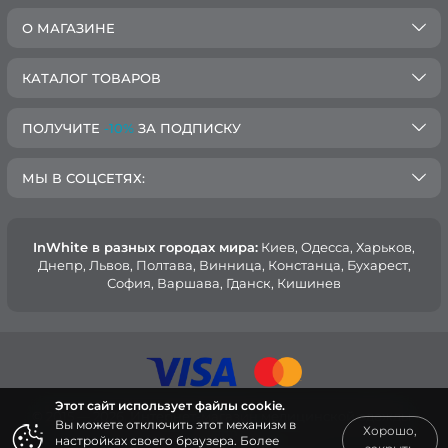
О МАГАЗИНЕ
КАТАЛОГ ТОВАРОВ
ПОЛУЧИТЕ
-10%
ЗА ПОДПИСКУ
МЫ В СОЦСЕТЯХ:
InWhite в разных городах мира:
Киев, Oдесса, Харьков,
Днепр, Львов, Полтава, Винница, Констанца, Бухарест,
София, Варшава, Гданск, Кишинев
Этот сайт использует файлы cookie.
© 2015 — 2026, Интернет-магазин медицинской одежды
Вы можете отключить этот механизм в
Хорошо,
InWhite.
настройках своего браузера. Более