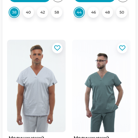
38
40
42
58
44
46
48
50
52
Медицинский
Медицинский