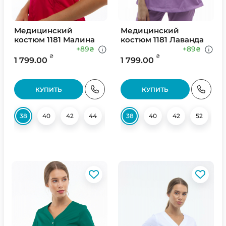
Медицинский
Медицинский
костюм 1181 Малина
костюм 1181 Лаванда
+89
+89
₴
₴
₴
₴
1 799.00
1 799.00
КУПИТЬ
КУПИТЬ
38
40
42
44
52
38
54
40
56
42
58
52
58
5