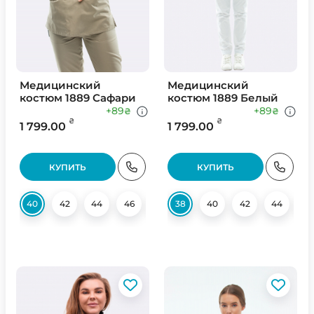
Медицинский
Медицинский
костюм 1889 Сафари
костюм 1889 Белый
+89
+89
₴
₴
₴
₴
1 799.00
1 799.00
КУПИТЬ
КУПИТЬ
40
42
44
46
48
38
50
40
52
42
58
44
4