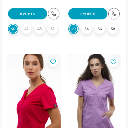
КУПИТЬ
КУПИТЬ
40
42
48
52
54
40
56
54
58
56
58
58