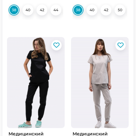
38
40
42
44
54
38
56
40
58
42
50
52
Медицинский
Медицинский