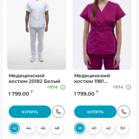
Медицинский
Медицинский
костюм 20182 Белый
костюм 1981
Цикломен
+89
+89
₴
₴
₴
₴
1 799.00
1 799.00
КУПИТЬ
КУПИТЬ
42
44
46
48
50
38
52
40
54
42
56
50
58
52