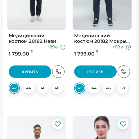
Медицинский
Медицинский
костюм 20182 Нави
костюм 20182 Мокрый
асфальт
+89
+89
₴
₴
₴
₴
1 799.00
1 799.00
КУПИТЬ
КУПИТЬ
42
44
46
48
50
42
52
44
54
46
56
58
58
6