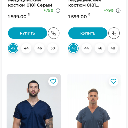
костюм 0181 Серый
костюм 0181
Оливковый
+79
+79
₴
₴
₴
₴
1 599.00
1 599.00
КУПИТЬ
КУПИТЬ
42
44
46
50
52
42
54
44
56
46
58
48
60
5