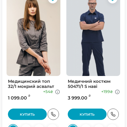
Медицинский топ
Медичний костюм
32/1 мокрий асвальт
50471/1 S наві
+54
+199
₴
₴
₴
₴
1 099.00
3 999.00
КУПИТЬ
КУПИТЬ