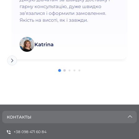
гарну консультацію, дуже швидко
зв’язалися і оформили замовлення.
Якість на висоті, як і завжди.
Katrina
КОНТАКТЫ
+38 098 471 60 84