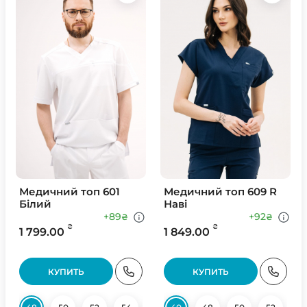
Медичний топ 601
Медичний топ 609 R
Білий
Наві
+89
+92
₴
₴
₴
₴
1 799.00
1 849.00
КУПИТЬ
КУПИТЬ