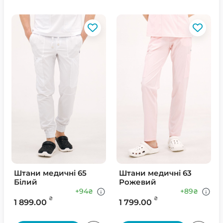
Штани медичні 65
Штани медичні 63
Білий
Рожевий
+94
+89
₴
₴
₴
₴
1 899.00
1 799.00