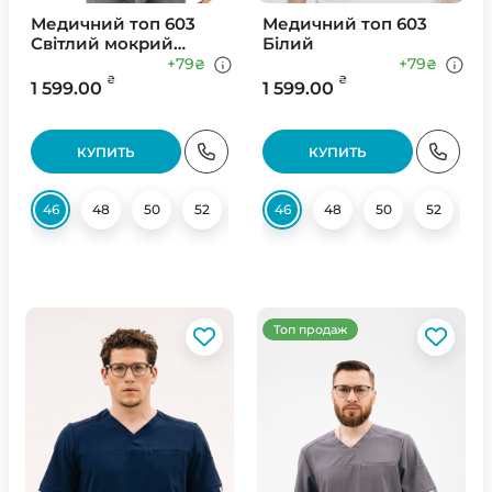
Медичний топ 603
Медичний топ 603
Світлий мокрий
Білий
асфальт
+79
+79
₴
₴
₴
₴
1 599.00
1 599.00
КУПИТЬ
КУПИТЬ
46
48
50
52
54
46
56
48
64
50
52
5
Топ продаж