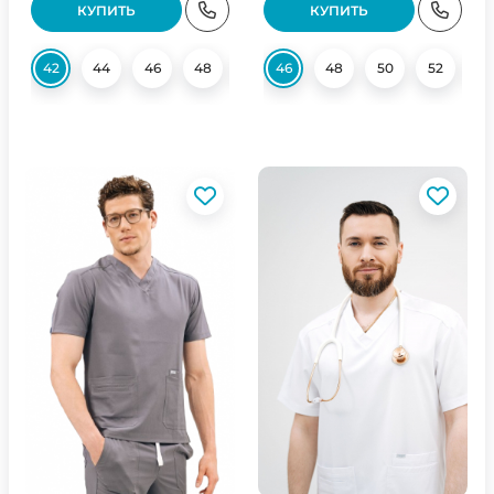
КУПИТЬ
КУПИТЬ
42
44
46
48
50
46
52
48
54
50
56
52
5