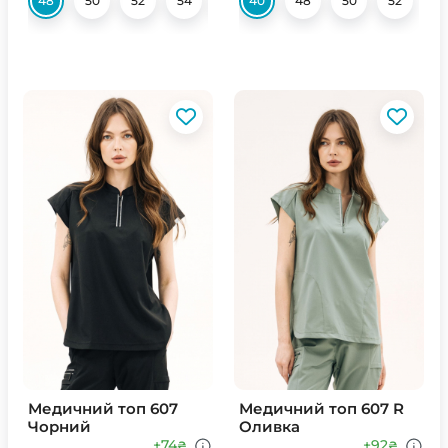
48
50
52
54
56
40
48
50
52
Медичний топ 607
Медичний топ 607 R
Чорний
Оливка
+74
+92
₴
₴