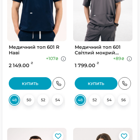
Медичний топ 601 R
Медичний топ 601
Наві
Світлий мокрий
асфальт
+107
+89
₴
₴
₴
₴
2 149.00
1 799.00
КУПИТЬ
КУПИТЬ
48
50
52
54
56
48
58
52
54
56