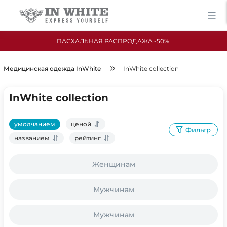
ПАСХАЛЬНАЯ РАСПРОДАЖА -50%
Медицинская одежда InWhite
InWhite collection
InWhite collection
умолчанием
ценой
Фильтр
названием
рейтинг
Женщинам
Мужчинам
Мужчинам