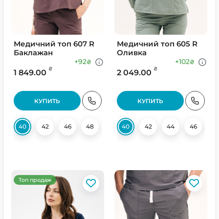
Медичний топ 607 R
Медичний топ 605 R
Баклажан
Оливка
+92
+102
₴
₴
₴
₴
1 849.00
2 049.00
КУПИТЬ
КУПИТЬ
40
42
46
48
50
40
52
42
44
46
4
Топ продаж