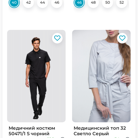
40
42
44
46
48
46
50
48
54
50
56
52
58
5
Медичний костюм
Медицинский топ 32
50471/1 S чорний
Светло Серый