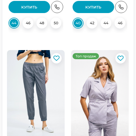
КУПИТЬ
КУПИТЬ
44
46
48
50
52
40
54
42
56
44
58
46
60
4
Топ продаж