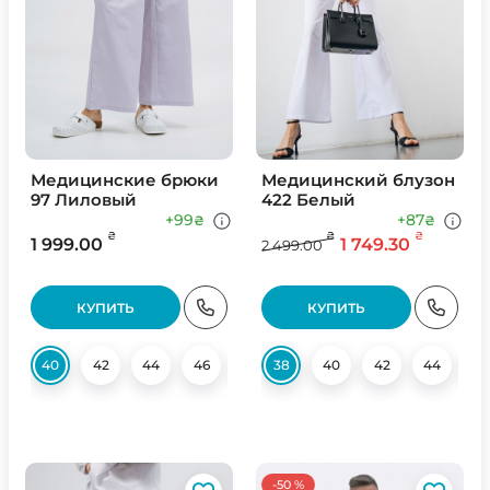
Медицинские брюки
Медицинский блузон
97 Лиловый
422 Белый
+99
+87
₴
₴
₴
₴
₴
1 999.00
1 749.30
2 499.00
КУПИТЬ
КУПИТЬ
40
42
44
46
48
38
50
40
52
42
54
44
4
-50 %