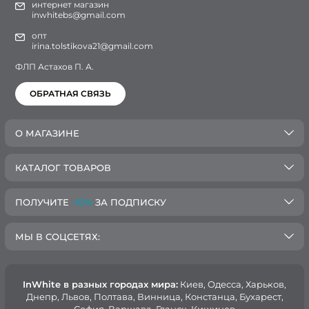
интернет магазин
inwhitebs@gmail.com
опт
irina.tolstikova21@gmail.com
ФЛП Астахов П. А.
ОБРАТНАЯ СВЯЗЬ
О МАГАЗИНЕ
КАТАЛОГ ТОВАРОВ
ПОЛУЧИТЕ
-10%
ЗА ПОДПИСКУ
МЫ В СОЦСЕТЯХ:
InWhite в разных городах мира:
Киев, Oдесса, Харьков,
Днепр, Львов, Полтава, Винница, Констанца, Бухарест,