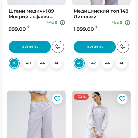
Штани медичні 89
Медицинский топ 148
Мокрий асфальт
Лиловый
(Світлий)
+49
+99
₴
₴
₴
₴
999.00
1 999.00
КУПИТЬ
КУПИТЬ
38
40
44
46
48
40
50
42
52
44
54
46
56
4
-30 %