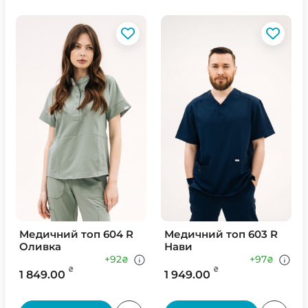
Медичний топ 604 R
Медичний топ 603 R
Оливка
Нави
+92
+97
₴
₴
₴
₴
1 849.00
1 949.00