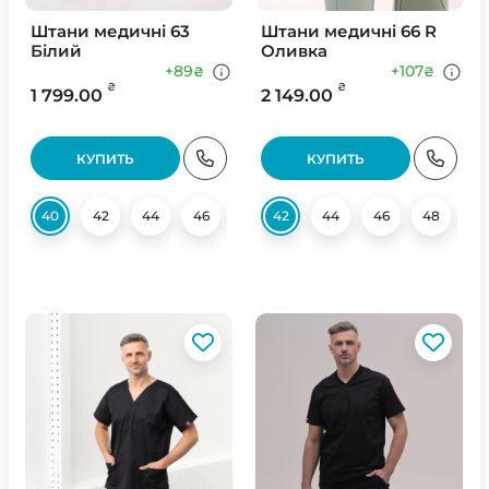
Штани медичні 63
Штани медичні 66 R
Білий
Оливка
+89
+107
₴
₴
₴
₴
1 799.00
2 149.00
КУПИТЬ
КУПИТЬ
40
42
44
46
48
42
50
44
56
46
48
5