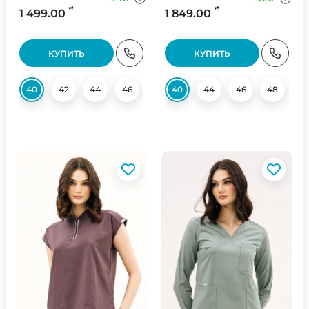
₴
₴
1 499.00
1 849.00
КУПИТЬ
КУПИТЬ
40
42
44
46
48
40
50
44
52
46
54
48
5