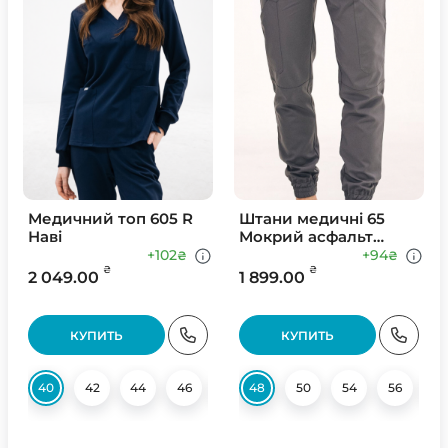
Медичний топ 605 R
Штани медичні 65
Наві
Мокрий асфальт
(Світлий)
+102
+94
₴
₴
₴
₴
2 049.00
1 899.00
КУПИТЬ
КУПИТЬ
40
42
44
46
48
48
50
50
52
54
54
56
56
6