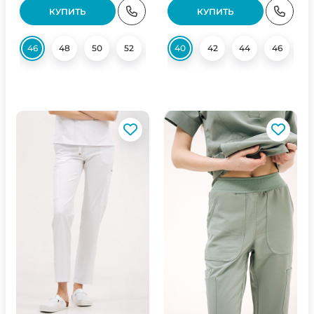
КУПИТЬ
КУПИТЬ
46
48
50
52
54
40
56
42
44
46
4