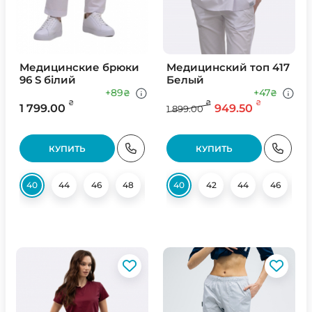
Медицинские брюки
Медицинский топ 417
96 S білий
Белый
+89
+47
₴
₴
₴
₴
₴
1 799.00
949.50
1 899.00
КУПИТЬ
КУПИТЬ
40
44
46
48
50
40
52
42
54
44
56
46
58
4