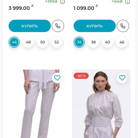
+199
+54
₴
₴
₴
₴
3 999.00
1 099.00
КУПИТЬ
КУПИТЬ
46
48
50
52
54
38
56
38
58
40
60
46
4
-50 %