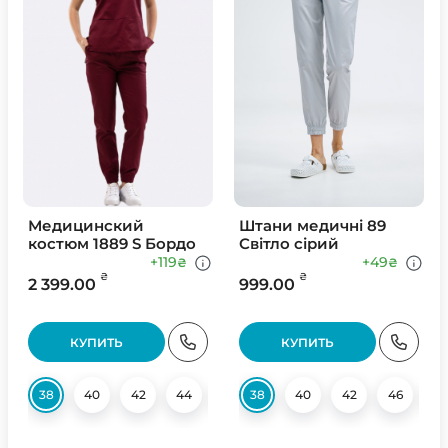
Медицинский
Штани медичні 89
костюм 1889 S Бордо
Світло сірий
+119
+49
₴
₴
₴
₴
2 399.00
999.00
КУПИТЬ
КУПИТЬ
38
40
42
44
46
38
48
40
50
42
52
46
54
4