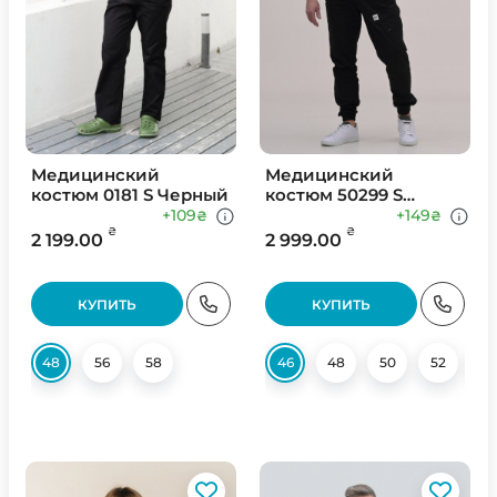
Медицинский
Медицинский
костюм 0181 S Черный
костюм 50299 S
Черный
+109
+149
₴
₴
₴
₴
2 199.00
2 999.00
КУПИТЬ
КУПИТЬ
48
56
58
46
48
50
52
5