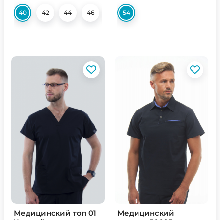
40
42
44
46
48
54
50
52
54
56
Медицинский топ 01
Медицинский