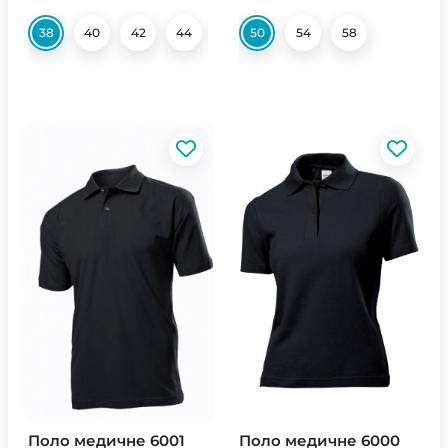
38
40
42
44
46
50
48
54
52
58
54
56
Поло медичне 6001
Поло медичне 6000