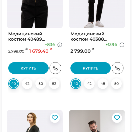
Медицинский
Медицинский
костюм 40489
костюм 40388
Черный
Черный
+83
+139
₴
₴
₴
₴
₴
1 679.40
2 799.00
2 799.00
КУПИТЬ
КУПИТЬ
40
42
50
52
54
40
56
42
48
50
52