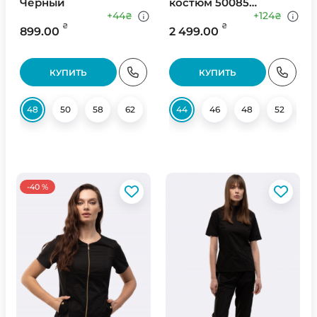
Черный
костюм 50085
Черный
+44
+124
₴
₴
₴
₴
899.00
2 499.00
КУПИТЬ
КУПИТЬ
48
50
58
62
44
46
48
52
5
-40 %