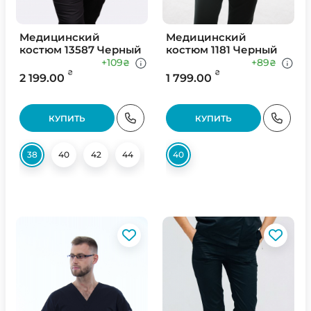
Медицинский
Медицинский
костюм 13587 Черный
костюм 1181 Черный
+109
+89
₴
₴
₴
₴
2 199.00
1 799.00
КУПИТЬ
КУПИТЬ
38
40
42
44
46
40
50
52
54
56