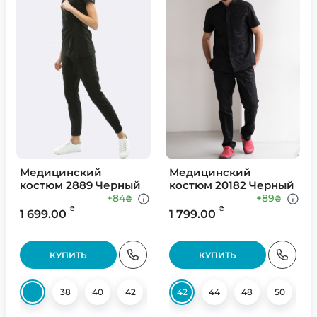
Медицинский
Медицинский
костюм 2889 Черный
костюм 20182 Черный
+84
+89
₴
₴
₴
₴
1 699.00
1 799.00
КУПИТЬ
КУПИТЬ
38
40
42
44
42
46
44
48
48
50
50
52
52