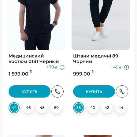
Медицинский
Штани медичні 89
костюм 0181 Черный
Чорний
+79
+49
₴
₴
₴
₴
1 599.00
999.00
КУПИТЬ
КУПИТЬ
44
46
48
50
52
38
54
40
56
42
58
44
60
4