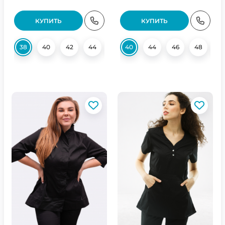
КУПИТЬ
КУПИТЬ
38
40
42
44
48
40
50
44
56
46
48
5