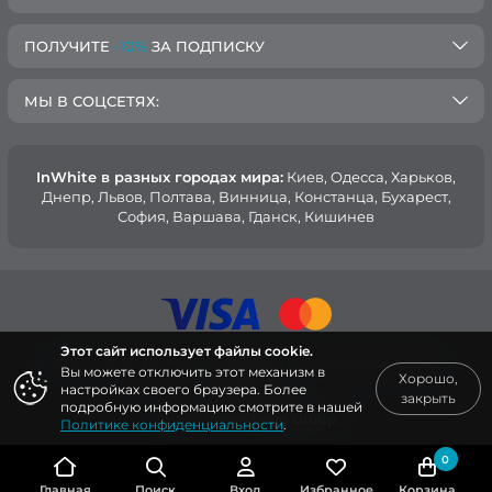
ПОЛУЧИТЕ
-10%
ЗА ПОДПИСКУ
МЫ В СОЦСЕТЯХ:
InWhite в разных городах мира:
Киев, Oдесса, Харьков,
Днепр, Львов, Полтава, Винница, Констанца, Бухарест,
София, Варшава, Гданск, Кишинев
Этот сайт использует файлы cookie.
© 2015 — 2026, Интернет-магазин медицинской одежды
Вы можете отключить этот механизм в
Хорошо,
InWhite.
настройках своего браузера. Более
закрыть
подробную информацию смотрите в нашей
Сайт создан в
Sago Group
.
Политике конфиденциальности
.
0
Главная
Поиск
Вход
Избранное
Корзина