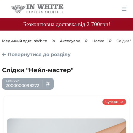
Безкоштовна доставка від 2 700грн!
Медичний одяг InWhite
Аксесуари
Носки
Слідки "
Повернутися до розділу
Слідки "Нейл-мастер"
2000000098272
Суперціна