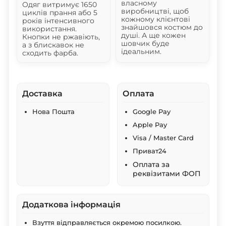
власному
Одяг витримує 1650
виробництві, щоб
циклів прання або 5
кожному клієнтові
років інтенсивного
знайшовся костюм до
використання.
душі. А ще кожен
Кнопки не ржавіють,
шовчик буде
а з блискавок не
ідеальним.
сходить фарба.
Доставка
Оплата
Нова Пошта
Google Pay
Apple Pay
Visa / Master Card
Приват24
Оплата за
реквізитами ФОП
Додаткова інформація
Взуття відправляється окремою посилкою.