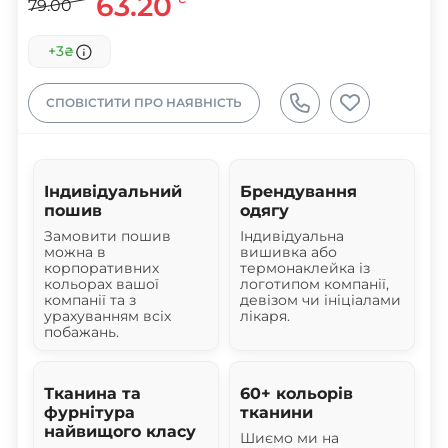
63.20
79.00
+3
₴
СПОВІСТИТИ ПРО НАЯВНІСТЬ
Індивідуальний
Брендування
пошив
одягу
Замовити пошив
Індивідуальна
можна в
вишивка або
корпоративних
термонаклейка із
кольорах вашої
логотипом компанії,
компанії та з
девізом чи ініціалами
урахуванням всіх
лікаря.
побажань.
Тканина та
60+ кольорів
фурнітура
тканини
найвищого класу
Шиємо ми на