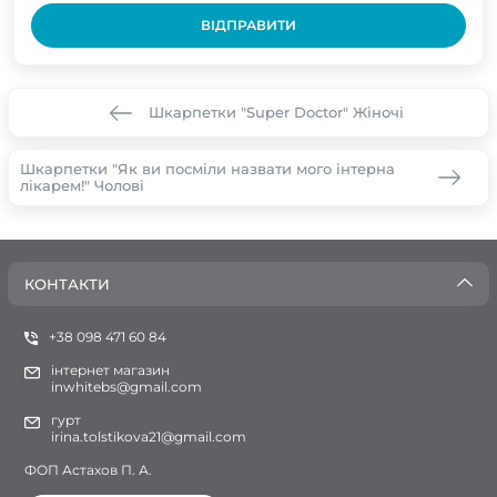
ВІДПРАВИТИ
Шкарпетки "Super Doctor" Жіночі
Шкарпетки "Як ви посміли назвати мого інтерна
лікарем!" Чолові
КОНТАКТИ
+38 098 471 60 84
інтернет магазин
inwhitebs@gmail.com
гурт
irina.tolstikova21@gmail.com
ФОП Астахов П. А.