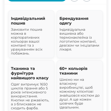
Індивідуальний
Брендування
пошив
одягу
Замовити пошив
Індивідуальна
можна в
вишивка або
корпоративних
термонаклейка із
кольорах вашої
логотипом компанії,
компанії та з
девізом чи ініціалами
урахуванням всіх
лікаря.
побажань.
Тканина та
60+ кольорів
фурнітура
тканини
найвищого класу
Шиємо ми на
власному
Одяг витримує 1650
виробництві, щоб
циклів прання або 5
кожному клієнтові
років інтенсивного
знайшовся костюм до
використання.
душі. А ще кожен
Кнопки не ржавіють,
шовчик буде
а з блискавок не
ідеальним.
сходить фарба.