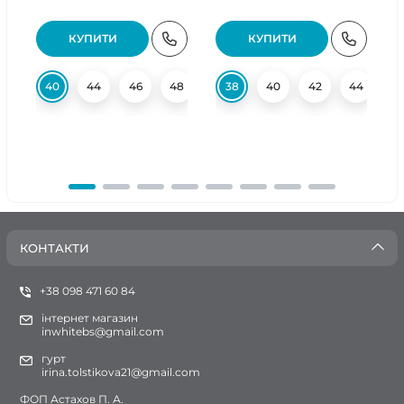
КУПИТИ
КУПИТИ
40
44
46
48
50
38
52
40
54
42
56
44
58
4
КОНТАКТИ
+38 098 471 60 84
інтернет магазин
inwhitebs@gmail.com
гурт
irina.tolstikova21@gmail.com
ФОП Астахов П. А.