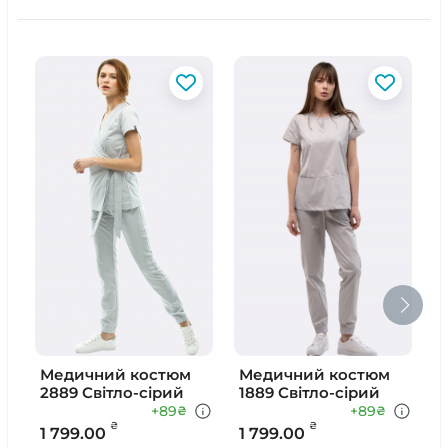
Медичний костюм
Медичний костюм
2889 Світло-сірий
1889 Світло-сірий
1
+89
+89
₴
₴
₴
₴
1 799.00
1 799.00
1