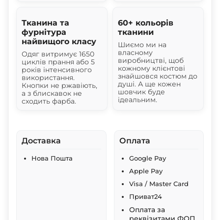
Тканина та
60+ кольорів
фурнітура
тканини
найвищого класу
Шиємо ми на
власному
Одяг витримує 1650
виробництві, щоб
циклів прання або 5
кожному клієнтові
років інтенсивного
знайшовся костюм до
використання.
душі. А ще кожен
Кнопки не ржавіють,
шовчик буде
а з блискавок не
ідеальним.
сходить фарба.
Доставка
Оплата
Нова Пошта
Google Pay
Apple Pay
Visa / Master Card
Приват24
Оплата за
реквізитами ФОП