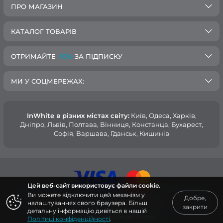
ПРО МАГАЗИН
КАТАЛОГ ТОВАРІВ
ОТРИМАЙТЕ
-10%
ЗА ПІДПИСКУ
МИ У СОЦМЕРЕЖАХ:
InWhite в різних містах світу:
Київ, Одеса, Харків,
Дніпро, Львів, Полтава, Вінниця, Констанца, Бухарест,
Софія, Варшава, Гданськ, Кишинів
Цей веб-сайт використовує файли cookie.
Ви можете відключити цей механізм у
Добре,
© 2015 — 2026, Інтернет-магазин медичного одягу InWhite.
налаштуваннях свого браузера. Більш
закрити
детальну інформацію дивіться в нашій
Сайт створено в
Sago Group
.
Політиці конфіденційності
.