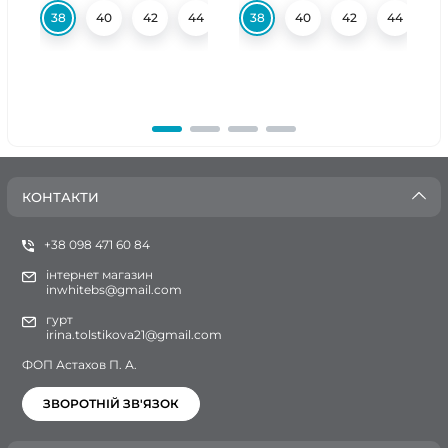
38
40
42
44
46
38
48
40
50
42
52
44
54
4
КОНТАКТИ
+38 098 471 60 84
інтернет магазин
inwhitebs@gmail.com
гурт
irina.tolstikova21@gmail.com
ФОП Астахов П. А.
ЗВОРОТНІЙ ЗВ'ЯЗОК