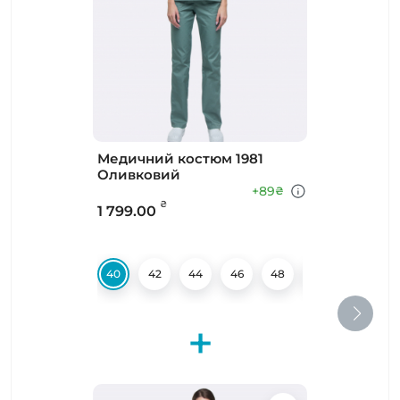
Медичний костюм 1981
Оливковий
+89
₴
₴
1 799.00
40
42
44
46
48
50
52
+