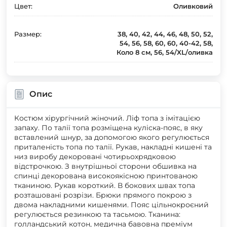
Цвет:
Оливковий
Размер:
38, 40, 42, 44, 46, 48, 50, 52,
54, 56, 58, 60, 60, 40-42, 58,
Коло 8 см, 56, 54/XL/оливка
Опис
Костюм хірургічний жіночий. Ліф топа з імітацією
запаху. По талії топа розміщена куліска-пояс, в яку
вставлений шнур, за допомогою якого регулюється
приталеність топа по талії. Рукав, накладні кишені та
низ виробу декоровані чотирьохрядковою
відстрочкою. З внутрішньої сторони обшивка на
спинці декорована високоякісною принтованою
тканиною. Рукав короткий. В бокових швах топа
розташовані розрізи. Брюки прямого покрою з
двома накладними кишенями. Пояс цільнокроєний
регулюється резинкою та тасьмою. Тканина:
голландський котон, медична бавовна преміум