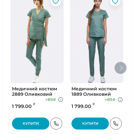
Медичний костюм
Медичний костюм
М
2889 Оливковий
1889 Оливковий
+89
+89
₴
₴
₴
₴
1 799.00
1 799.00
9
КУПИТИ
КУПИТИ