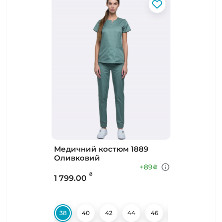
Медичний костюм 1889
Оливковий
+89
₴
₴
1 799.00
38
40
42
44
46
48
50