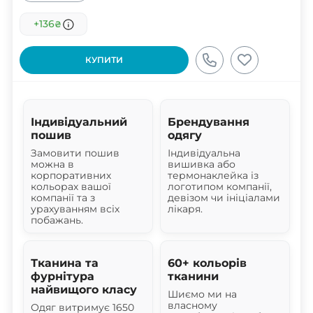
+136
₴
КУПИТИ
Індивідуальний
Брендування
пошив
одягу
Замовити пошив
Індивідуальна
можна в
вишивка або
корпоративних
термонаклейка із
кольорах вашої
логотипом компанії,
компанії та з
девізом чи ініціалами
урахуванням всіх
лікаря.
побажань.
Тканина та
60+ кольорів
фурнітура
тканини
найвищого класу
Шиємо ми на
власному
Одяг витримує 1650