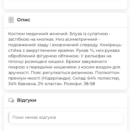
Опис
Костюм медичний жіночий. Блуза із супатною -
застібкою на кнопках. Низ асиметричний -
подовжений ззаду і вкорочений спереду. Комірець-
стійка з закругленими краями. Рукав ¾, низ рукава
оброблений фігурною обтачкою. У рельєфах на
пілочці розміщені кишені. Брюки завуженого
покрою з передніми кишенями з косим входом для
зручності. Пояс регулюється резинкою. Полікоттон
преміум якості (Нідерланди). Склад: 64% поліестер,
34% бавовна, 2% еластан. Розміри: 38-58
Відгуки
Поки немає відгуків