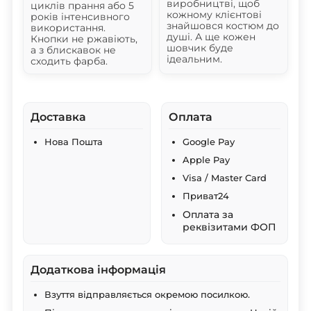
виробництві, щоб
циклів прання або 5
кожному клієнтові
років інтенсивного
знайшовся костюм до
використання.
душі. А ще кожен
Кнопки не ржавіють,
шовчик буде
а з блискавок не
ідеальним.
сходить фарба.
Доставка
Оплата
Нова Пошта
Google Pay
Apple Pay
Visa / Master Card
Приват24
Оплата за
реквізитами ФОП
Додаткова інформація
Взуття відправляється окремою посилкою.