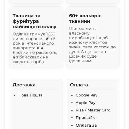
Тканина та
60+ кольорів
фурнітура
тканини
найвищого класу
Шиємо ми на
власному
Одяг витримує 1650
виробництві, щоб
циклів прання або 5
кожному клієнтові
років інтенсивного
знайшовся костюм до
використання.
душі. А ще кожен
Кнопки не ржавіють,
шовчик буде
а з блискавок не
ідеальним.
сходить фарба.
Доставка
Оплата
Нова Пошта
Google Pay
Apple Pay
Visa / Master Card
Приват24
Оплата за