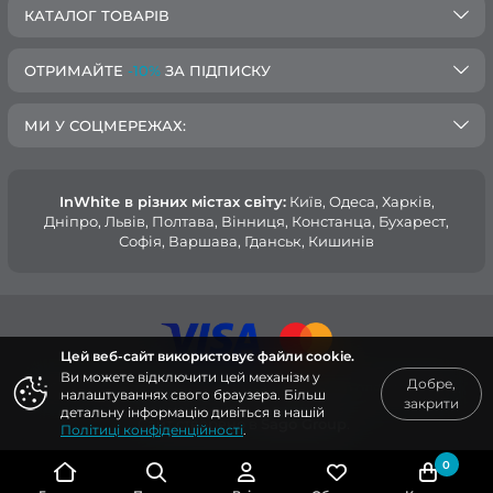
КАТАЛОГ ТОВАРІВ
ОТРИМАЙТЕ
-10%
ЗА ПІДПИСКУ
МИ У СОЦМЕРЕЖАХ:
InWhite в різних містах світу:
Київ, Одеса, Харків,
Дніпро, Львів, Полтава, Вінниця, Констанца, Бухарест,
Софія, Варшава, Гданськ, Кишинів
Цей веб-сайт використовує файли cookie.
Ви можете відключити цей механізм у
Добре,
© 2015 — 2026, Інтернет-магазин медичного одягу InWhite.
налаштуваннях свого браузера. Більш
закрити
детальну інформацію дивіться в нашій
Сайт створено в
Sago Group
.
Політиці конфіденційності
.
0