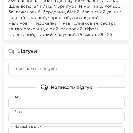
35% бавовна. Тканина декору: 100% бавовна, США.
Щільність: 164 г / м2. Фурнітура: Німеччина. Кольори:
баклажановий, бордовий, білий, блакитний, джинс,
жовтий, зелений, червоний, лавандовий,
малиновий, морквяний, наві, оливковий, сафарі,
світло-рожевий, сірий, сливовий, тіффані,
фіолетовий, чорний, яблучний. Розміри: 38 - 56.
Відгуки
Поки немає відгуків
Написати відгук
Ім'я *
Email
Напишіть відгук*