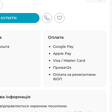
+
КУПИТИ
а
Оплата
Пошта
Google Pay
Apple Pay
Visa / Master Card
Приват24
Оплата за реквізитами
ФОП
ва інформація
 відправляється окремою посилкою.