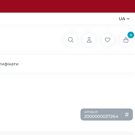
UA
0
тифікати
2000000037264