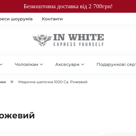
Безкоштовна доставка від 2 700грн!
реси шоурумів
Контакти
Чоловікам
Аксесуари
Подарункові сер
чки
Медична шапочка 1000 Св. Рожевий
Рожевий