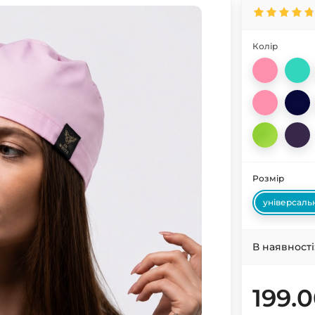
Колір
Розмір
універсаль
В наявності
199.