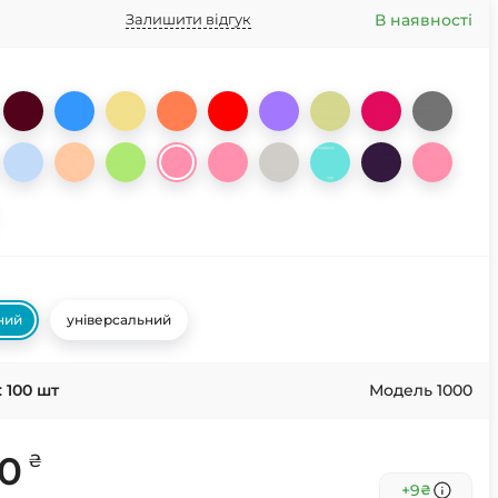
В наявності
Залишити відгук
ний
універсальний
:
100
шт
Модель 1000
00
₴
+9
₴