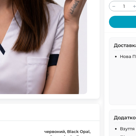
−
Доставк
Нова 
Додатко
Взуття
червоний, Black Opal, Синя північ, Бордо, Bottle Green, Bright Royal, Grey Heather, Ківі зелений, Light Blue, Navy Blue, Ocean Blue, Orange, Purple, Red, Sweet Pink, UA (Голубой/Желтый), UA (Желтый/Голубой), White, White (Вышивка Косметолог), White (Вышивка Стоматолог), Yelow, Антрацит, Антрацит камуфляж/Черный, Антрацит/Білий, Армійський зелений, Армейский зеленый камуфляж, Армейский зеленый/Белый, Асфальт/Белый, Баклажан, Бежевый, Бежевый тропик, Бело-лавандовый/Лаванда, Бело-небесный/Белый, Бело-розовый/Белый, Белые Цветы, Білий, Белый, 3-4 рост, Белый, 5-6 рост, Белый/Баклажан, Белый/Белый, Білий/Бірюза, Белый/Бордо,