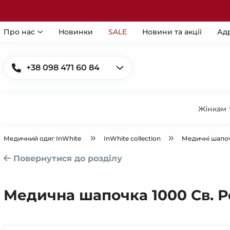
Про нас
Новинки
SALE
Новини та акції
Ад
+38 098 471 60 84
Жінкам
Медичний одяг InWhite
InWhite collection
Медичні шапо
Повернутися до розділу
Медична шапочка 1000 Св. 