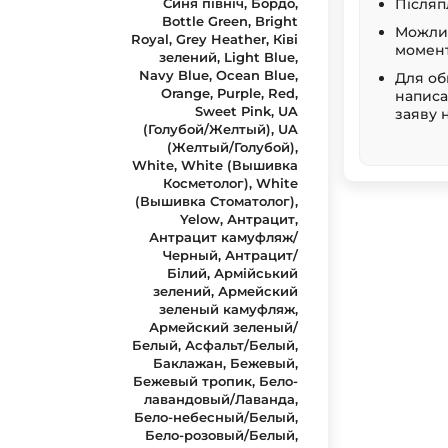
Післяп
Можлив
момент
Для об
написа
заяву 