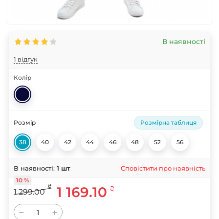
В наявності
1 відгук
Колір
Розмір
Розмірна таблиця
38
40
42
44
46
48
52
56
Сповістити про наявність
В наявності:
1
шт
10 %
₴
1 169.10
₴
1 299.00
−
+