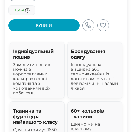
+58
₴
КУПИТИ
Індивідуальний
Брендування
пошив
одягу
Замовити пошив
Індивідуальна
можна в
вишивка або
корпоративних
термонаклейка із
кольорах вашої
логотипом компанії,
компанії та з
девізом чи ініціалами
урахуванням всіх
лікаря.
побажань.
Тканина та
60+ кольорів
фурнітура
тканини
найвищого класу
Шиємо ми на
власному
Одяг витримує 1650