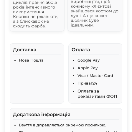
виробництві, щоб
циклів прання або 5
кожному клієнтові
років інтенсивного
знайшовся костюм до
використання.
душі. А ще кожен
Кнопки не ржавіють,
шовчик буде
а з блискавок не
ідеальним.
сходить фарба.
Доставка
Оплата
Нова Пошта
Google Pay
Apple Pay
Visa / Master Card
Приват24
Оплата за
реквізитами ФОП
Додаткова інформація
Взуття відправляється окремою посилкою.