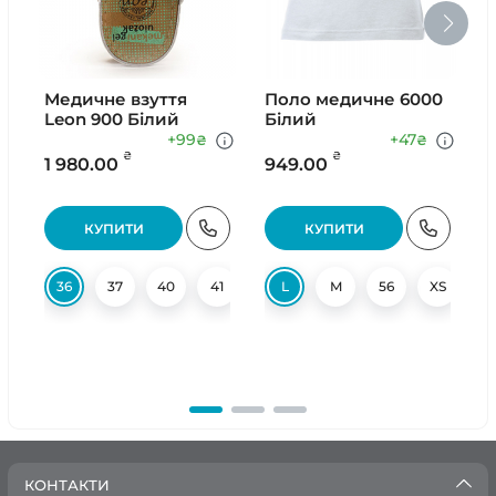
Медичне взуття
Поло медичне 6000
Ш
Leon 900 Білий
Білий
Н
+99
+47
₴
₴
₴
₴
1 980.00
949.00
9
КУПИТИ
КУПИТИ
36
37
40
41
42
L
M
56
XS
X
КОНТАКТИ