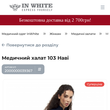
Безкоштовна доставка від 2 700грн!
Медичний одяг InWhite
Жінкам
Медичні халати
Ме
Повернутися до розділу
Медичний халат 103 Наві
2000000039367
Суперціна