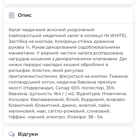
Опис
Халат медичний жіночий укорочений
(найкоротший медичний халат в колекції IN WHITE).
Застібка на кнопках. Комірець-стійка, довжина
рукава ¾. Рукав декорований оздоблювальними
манжетами. У верхній частині халата розташована
нагрудна кишення з декоративними клапанами. Дві
нижні передні накладні кишені оброблені в
рельєфах. Хлястик, який регулює
приталеныстьспинки, фіксується на кнопки. Тканина:
голландський котон, медична бавовна преміум
якості (Нідерланди). Склад: 65% поліестер, 35%
бавовна. Щільність: 164 г / м2. Фурнітура: Німеччина.
Кольори: баклажановий, білий, бордовий, яскраво-
блакитний, блакитний, джинс, жовтий, лайм,
малиновий, наві, світло-рожевий, сливовий,
тіффані, чорний, електро. Розміри: 38 - 54.
Відгуки