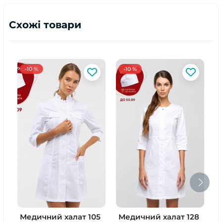
Схожі товари
-10 %
-10 %
Медичний халат 105
Медичний халат 128
М