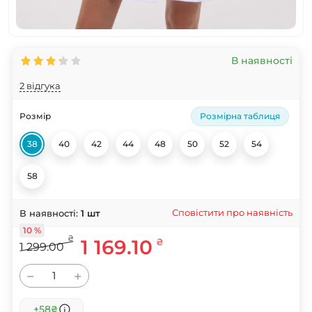
В наявності
2 відгука
Розмір
Розмірна таблиця
38
40
42
44
48
50
52
54
58
Сповістити про наявність
В наявності:
1
шт
10 %
₴
1 169.10
₴
1 299.00
−
+
+58
₴