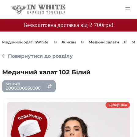
Безкоштовна доставка від 2 700грн!
Медичний одяг InWhite
Жінкам
Медичні халати
Ме
Повернутися до розділу
Медичний халат 102 Білий
2000000038308
Суперціна