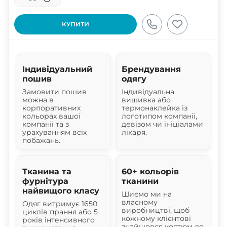
КУПИТИ
Індивідуальний
Брендування
пошив
одягу
Замовити пошив
Індивідуальна
можна в
вишивка або
корпоративних
термонаклейка із
кольорах вашої
логотипом компанії,
компанії та з
девізом чи ініціалами
урахуванням всіх
лікаря.
побажань.
Тканина та
60+ кольорів
фурнітура
тканини
найвищого класу
Шиємо ми на
власному
Одяг витримує 1650
виробництві, щоб
циклів прання або 5
кожному клієнтові
років інтенсивного
знайшовся костюм до