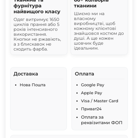
фурнітура
тканини
найвищого класу
Шиємо ми на
власному
Одяг витримує 1650
виробництві, щоб
циклів прання або 5
кожному клієнтові
років інтенсивного
знайшовся костюм до
використання.
душі. А ще кожен
Кнопки не ржавіють,
шовчик буде
а з блискавок не
ідеальним.
сходить фарба.
Доставка
Оплата
Нова Пошта
Google Pay
Apple Pay
Visa / Master Card
Приват24
Оплата за
реквізитами ФОП