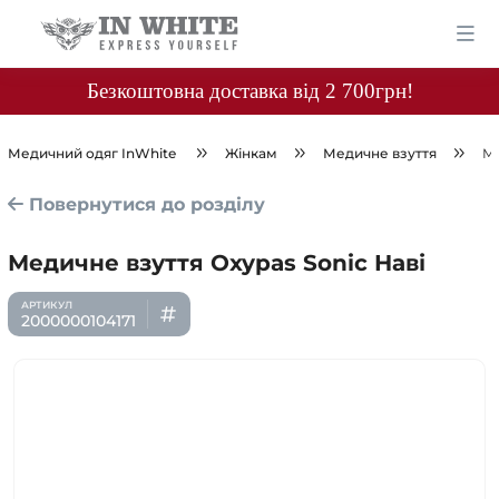
Безкоштовна доставка від 2 700грн!
Медичний одяг InWhite
Жінкам
Медичне взуття
Ме
Повернутися до розділу
Медичне взуття Oxypas Sonic Наві
2000000104171