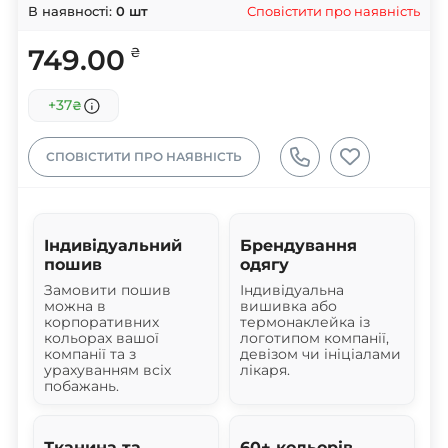
Сповістити про наявність
В наявності:
0
шт
749.00
₴
+37
₴
СПОВІСТИТИ ПРО НАЯВНІСТЬ
Індивідуальний
Брендування
пошив
одягу
Замовити пошив
Індивідуальна
можна в
вишивка або
корпоративних
термонаклейка із
кольорах вашої
логотипом компанії,
компанії та з
девізом чи ініціалами
урахуванням всіх
лікаря.
побажань.
Тканина та
60+ кольорів