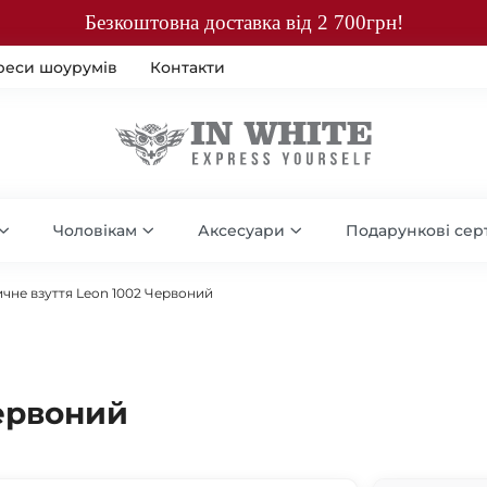
Безкоштовна доставка від 2 700грн!
реси шоурумів
Контакти
Чоловікам
Аксесуари
Подарункові сер
чне взуття Leon 1002 Червоний
ервоний