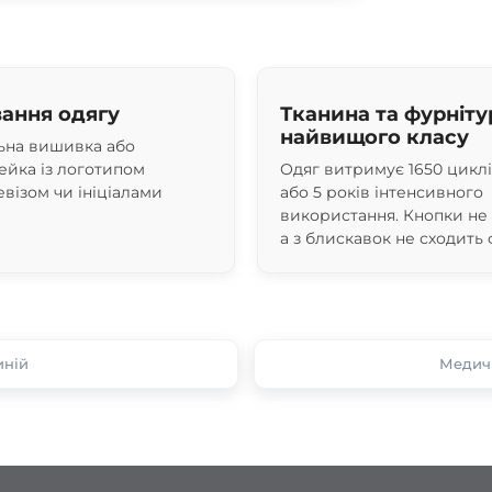
ання одягу
Тканина та фурніту
найвищого класу
ьна вишивка або
йка із логотипом
Одяг витримує 1650 цикл
евізом чи ініціалами
або 5 років інтенсивного
використання. Кнопки не
а з блискавок не сходить 
иній
Медичн