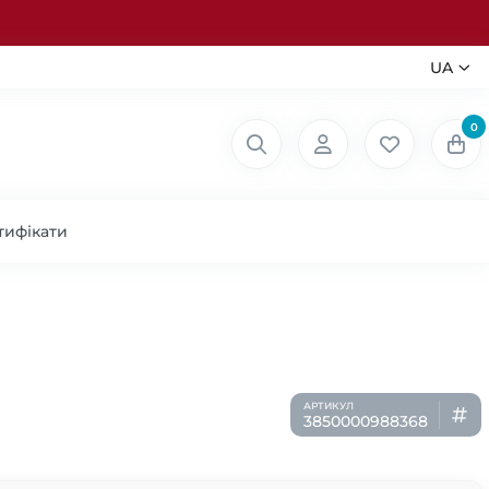
UA
0
тифікати
3850000988368