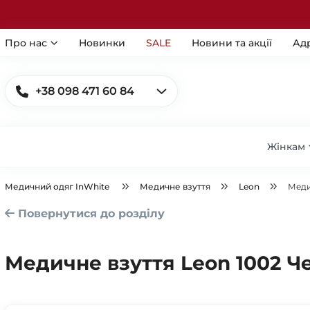
Про нас
Новинки
SALE
Новини та акції
Ад
+38 098 471 60 84
Жінкам
Медичний одяг InWhite
Медичне взуття
Leon
Меди
Повернутися до розділу
Медичне взуття Leon 1002 Ч