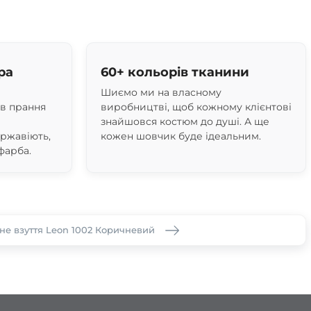
ра
60+ кольорів тканини
Шиємо ми на власному
ів прання
виробництві, щоб кожному клієнтові
знайшовся костюм до душі. А ще
 ржавіють,
кожен шовчик буде ідеальним.
фарба.
е взуття Leon 1002 Коричневий