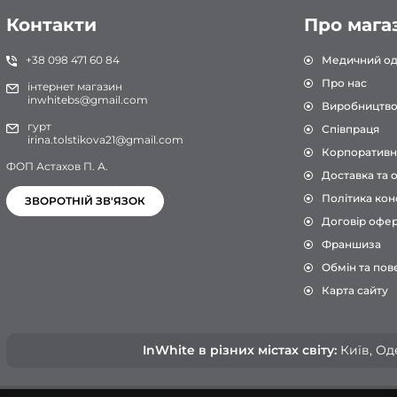
Контакти
Про мага
+38 098 471 60 84
Медичний од
Про нас
інтернет магазин
inwhitebs@gmail.com
Виробництв
гурт
Співпраця
irina.tolstikova21@gmail.com
Корпоративн
ФОП Астахов П. А.
Доставка та 
Політика кон
ЗВОРОТНІЙ ЗВ'ЯЗОК
Договір офе
Франшиза
Обмін та пов
Карта сайту
InWhite в різних містах світу:
Київ, Оде