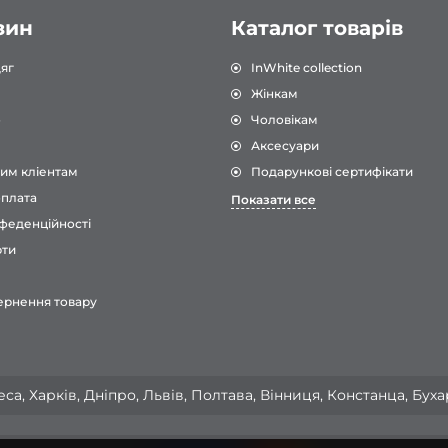
зин
Каталог товарів
яг
InWhite collection
Жінкам
о
Чоловікам
Аксесуари
им кліентам
Подарункові сертифікати
оплата
Показати все
феденційності
рти
ернення товару
са, Харків, Дніпро, Львів, Полтава, Вінниця, Констанца, Бух