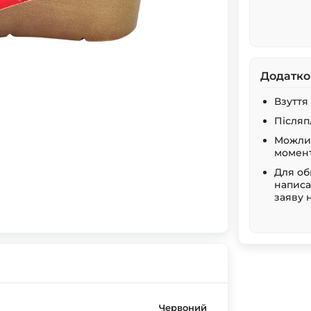
Додатко
Взуття
Післяп
Можлив
момент
Для об
написа
заяву 
Червоний