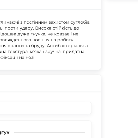
глинаючі з постійним захистом суглобів
 проти удару. Висока стійкість до
дошва дуже гнучка, не ковзає і не
повсякденного носіння на роботу.
ня вологи та бруду. Антибактеріальна
на текстура, м'яка і зручна, придатна
іксації на нозі.
дгук