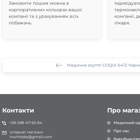
Замовити пошив можна в
Індивідуал
корпоративних кольорах вашої
термонакле
компанії та з урахуванням всіх
компанії, д
побажань.
лікаря.
Медичне взуття COQUI 6413 Чорн
Контакти
Про мага
+38 098 471 60 84
Медичний од
Про нас
інтернет магазин
inwhitebs@gmail.com
Виробництв