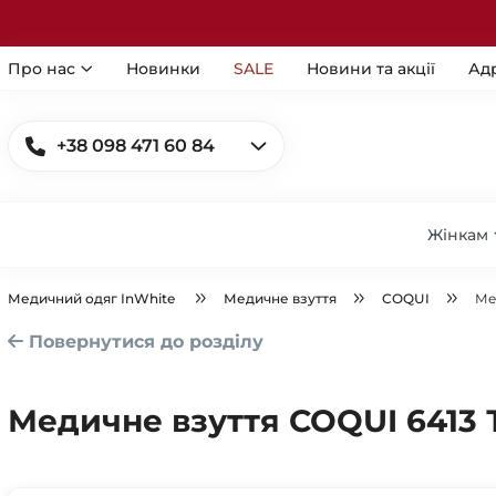
Про нас
Новинки
SALE
Новини та акції
Ад
+38 098 471 60 84
Жінкам
Медичний одяг InWhite
Медичне взуття
COQUI
Ме
Повернутися до розділу
Медичне взуття COQUI 6413 