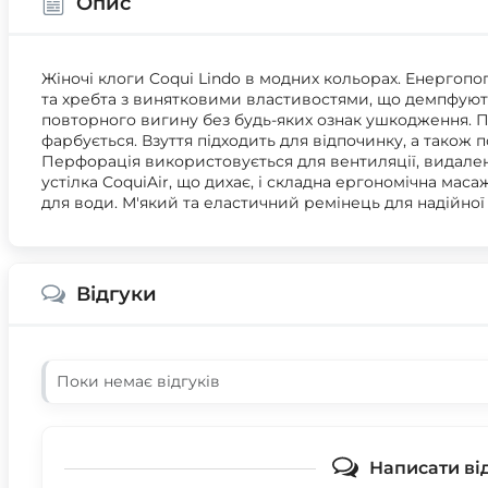
Опис
Жіночі клоги Coqui Lindo в модних кольорах. Енергопо
та хребта з винятковими властивостями, що демпфують,
повторного вигину без будь-яких ознак ушкодження. Пі
фарбується. Взуття підходить для відпочинку, а також 
Перфорація використовується для вентиляції, видален
устілка CoquiAir, що дихає, і складна ергономічна масаж
для води. М'який та еластичний ремінець для надійної ф
Відгуки
Поки немає відгуків
Написати ві