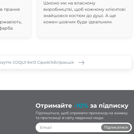
Шиємо ми на власному
ів прання
виробництві, щоб кожному клієнтові
знайшовся костюм до душі. А ще
 ржавіють,
кожен шовчик буде ідеальним.
фарба.
зуття COQUI 6413 Сірий/Абстракція
Отримайте
-10%
за підписку
Підпишіться, щоб отримати промокод на знижку
та пропозиції зі світу медичної моди.
Підписатися