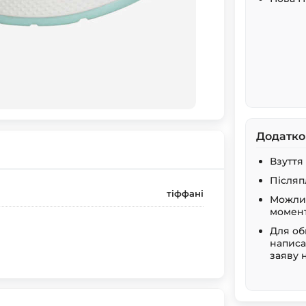
Додатко
Взуття
Післяп
тіффані
Можлив
момент
Для об
написа
заяву 