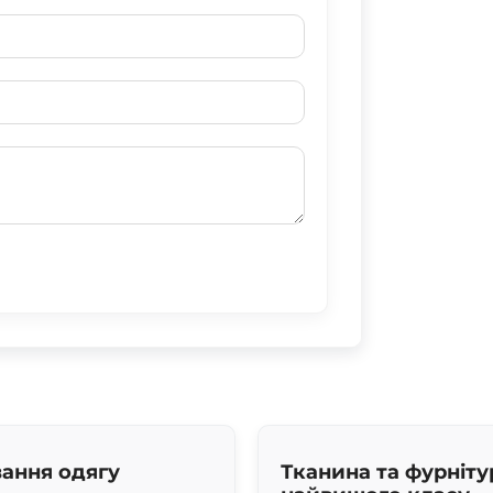
ання одягу
Тканина та фурніту