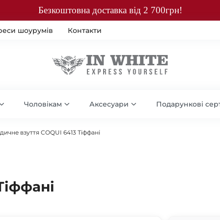
Безкоштовна доставка від 2 700грн!
реси шоурумів
Контакти
Чоловікам
Аксесуари
Подарункові сер
дичне взуття COQUI 6413 Тіффані
Тіффані