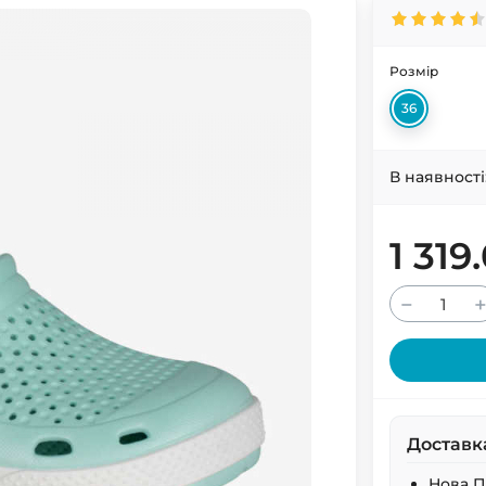
Розмір
36
В наявності
1 319
−
Доставк
Нова 