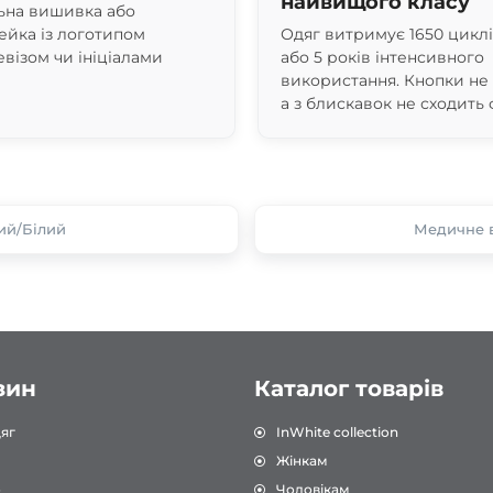
найвищого класу
ьна вишивка або
йка із логотипом
Одяг витримує 1650 цикл
евізом чи ініціалами
або 5 років інтенсивного
використання. Кнопки не
а з блискавок не сходить 
ий/Білий
Медичне в
зин
Каталог товарів
яг
InWhite collection
Жінкам
о
Чоловікам