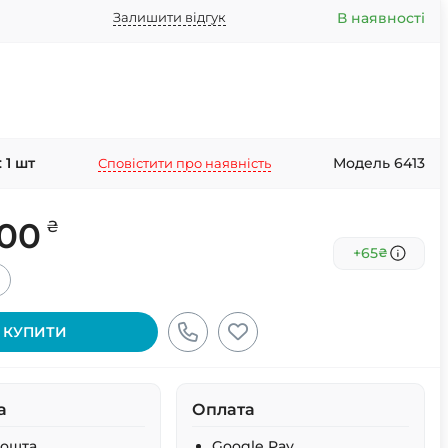
В наявності
Залишити відгук
:
1
шт
Модель 6413
Сповістити про наявність
.00
₴
+65
₴
+
КУПИТИ
а
Оплата
Пошта
Google Pay