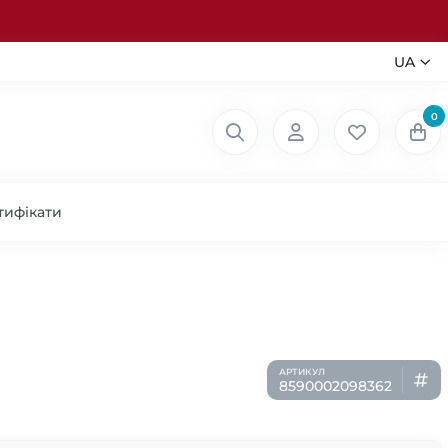
UA
0
тифікати
8590002098362