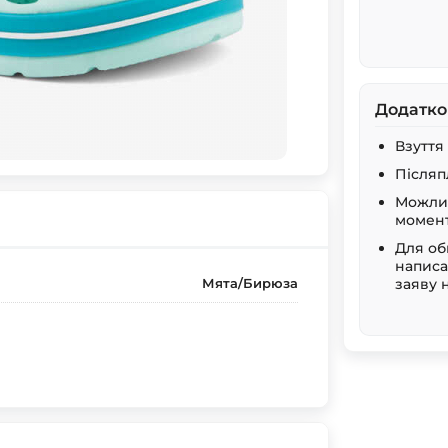
Додатко
Взуття
Післяп
Можлив
момент
Для об
написа
Мята/Бирюза
заяву 