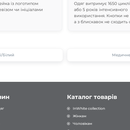
йка із логотипом
Одяг витримує 1650 цикл
евізом чи ініціалами
або 5 років інтенсивного
використання. Кнопки не
а з блискавок не сходить 
і/Білий
Медичне 
зин
Каталог товарів
яг
InWhite collection
Жінкам
о
Чоловікам