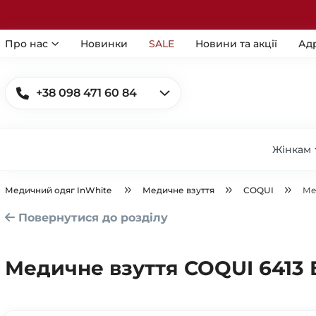
Про нас
Новинки
SALE
Новини та акції
Ад
+38 098 471 60 84
Жінкам
Медичний одяг InWhite
Медичне взуття
COQUI
Ме
Повернутися до розділу
Медичне взуття COQUI 6413 