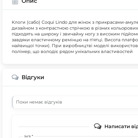
Опис
Клоги (сабо) Coqui Lindo для жінок з прикрасами-аму
дизайном з контрастною стрічкою в різних кольорових к
підходять на широку і звичайну ногу з високим підйомо
завдяки еластичному ремінцю на п'ятці. Висота платфо
найвищої точки). При виробництві моделі використову
полімер, що володіє рядом унікальних властивостей
Відгуки
Поки немає відгуків
Написати ві
Ім'я *