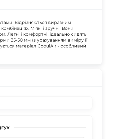
летами. Відрізняються виразним
омбінаціях. М'які і зручні. Вони
м. Легкі і комфортні, ідеально сидять
рми 35-50 мм (з урахуванням виміру її
ється матеріал CoquiAir - особливий
дгук