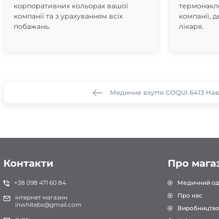
корпоративних кольорах вашої
термонакле
компанії та з урахуванням всіх
компанії, д
побажань.
лікаря.
Медичне взуття COQUI 6413 Нав
Контакти
Про мага
+38 098 471 60 84
Медичний од
Про нас
інтернет магазин
inwhitebs@gmail.com
Виробництв