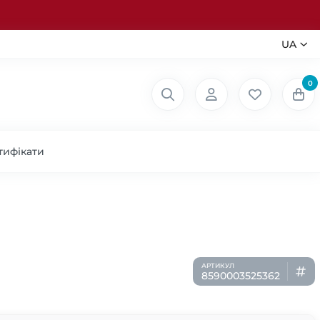
UA
0
тифікати
8590003525362