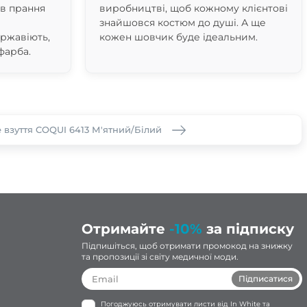
ів прання
виробництві, щоб кожному клієнтові
знайшовся костюм до душі. А ще
 ржавіють,
кожен шовчик буде ідеальним.
фарба.
взуття COQUI 6413 М'ятний/Білий
Отримайте
-10%
за підписку
Підпишіться, щоб отримати промокод на знижку
та пропозиції зі світу медичної моди.
Підписатися
Погоджуюсь отримувати листи від In White та