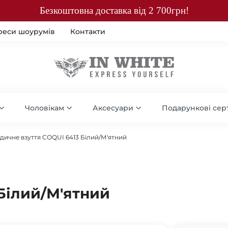
Безкоштовна доставка від 2 700грн!
реси шоурумів
Контакти
Чоловікам
Аксесуари
Подарункові сер
дичне взуття COQUI 6413 Білий/М'ятний
Білий/М'ятний