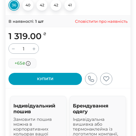
36
40
42
42
41
Сповістити про наявність
В наявності:
1
шт
1 319.00
₴
−
+
+65
₴
КУПИТИ
Індивідуальний
Брендування
пошив
одягу
Замовити пошив
Індивідуальна
можна в
вишивка або
корпоративних
термонаклейка із
кольорах вашої
логотипом компанії,