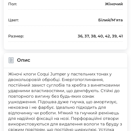
Пол:
Жіночий
Цвет:
Білий/М'ята
Размер:
36, 37, 38, 40, 42, 39, 41
Опис
Жіночі клоги Coqui Jumper у пастельних тонах у
двокольоровій обробці. Енергопоглинання,
постійний захист суглобів та хребта з винятковими
ударними властивостями, що демпфують. Стійкі до
повторного вигину без будь-яких ознак
ушкодження. Підошва дуже гнучка, що амортизує,
нековзна і не фарбує. Ідеально підходить для
відпочинку чи роботи. М'який та гнучкий ремінець
для надійної фіксації на нозі. Перфораційні отвори
використовуються для видалення вологи та бруду з
свіжим повітрям, що постійно циркулює. Устілка