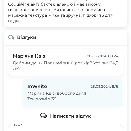
CoquiAir є антибактеріальною і має високу
повітропроникність. Витончена ергономічна
масажна текстура м'яка та зручна, підходить для
води.
Відгуки
Мар‘яна Квіз
28.03.2024, 08:24
Добрий день! Повномірний розмір? Устілка 24,5
см?
InWhite
28.03.2024, 11:15
Мар‘яна Квіз, доброго дня!)
Так,розмір 38
Написати відгук
Ім'я *