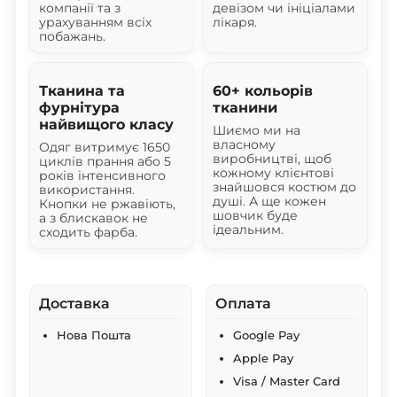
компанії та з
девізом чи ініціалами
урахуванням всіх
лікаря.
побажань.
Тканина та
60+ кольорів
фурнітура
тканини
найвищого класу
Шиємо ми на
власному
Одяг витримує 1650
виробництві, щоб
циклів прання або 5
кожному клієнтові
років інтенсивного
знайшовся костюм до
використання.
душі. А ще кожен
Кнопки не ржавіють,
шовчик буде
а з блискавок не
ідеальним.
сходить фарба.
Доставка
Оплата
Нова Пошта
Google Pay
Apple Pay
Visa / Master Card