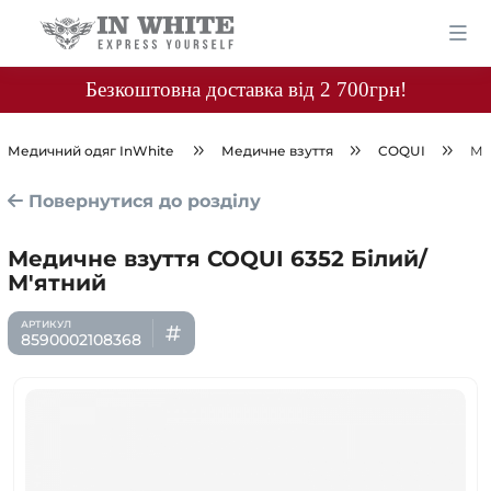
Безкоштовна доставка від 2 700грн!
Медичний одяг InWhite
Медичне взуття
COQUI
Ме
Повернутися до розділу
Медичне взуття COQUI 6352 Білий/
М'ятний
8590002108368