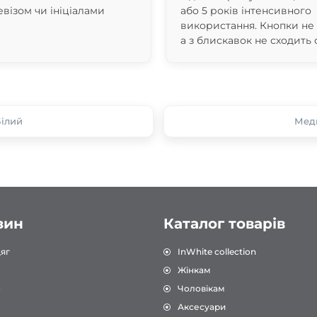
евізом чи ініціалами
або 5 років інтенсивного
використання. Кнопки не
а з блискавок не сходить 
Білий
Меди
зин
Каталог товарів
яг
InWhite collection
Жінкам
о
Чоловікам
Аксесуари