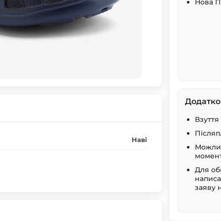
Нова 
Додатко
Взуття
Післяп
Наві
Можлив
момент
Для об
написа
заяву 