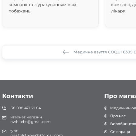
компанії та з урахуванням всіх
компанії, д
побажань.
лікаря.
Медичне взуття COQUI 6305 
Контакти
Про мага
+38 098 471 60 84
Медичний од
Про нас
інтернет магазин
inwhitebs@gmail.com
Виробництв
гурт
Співпраця
irina.tolstikova21@gmail.com