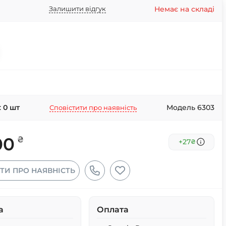
Немає на складі
Залишити відгук
:
0
шт
Модель 6303
Сповістити про наявність
00
₴
+27
₴
ТИ ПРО НАЯВНІСТЬ
а
Оплата