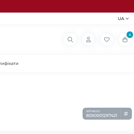
UA
0
тифікати
8590001297421