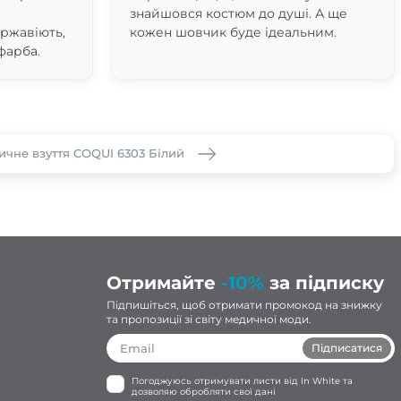
знайшовся костюм до душі. А ще
 ржавіють,
кожен шовчик буде ідеальним.
фарба.
чне взуття COQUI 6303 Білий
Отримайте
-10%
за підписку
Підпишіться, щоб отримати промокод на знижку
та пропозиції зі світу медичної моди.
Підписатися
Погоджуюсь отримувати листи від In White та
дозволяю обробляти свої дані