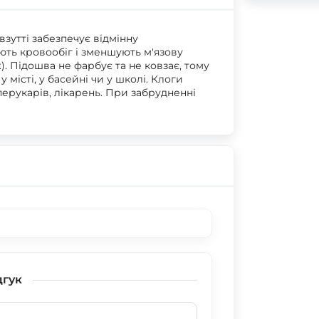
 взутті забезпечує відмінну
ють кровообіг і зменшують м'язову
. Підошва не фарбує та не ковзає, тому
місті, у басейні чи у школі. Клоги
перукарів, лікарень. При забрудненні
дгук