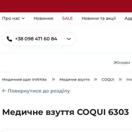
Про нас
Новинки
SALE
Новини та акції
Ад
+38 098 471 60 84
Жінкам
Медичний одяг InWhite
Медичне взуття
COQUI
Ме
Повернутися до розділу
Медичне взуття COQUI 6303 