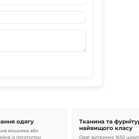
ання одягу
Тканина та фурніту
найвищого класу
ьна вишивка або
йка із логотипом
Одяг витримує 1650 цикл