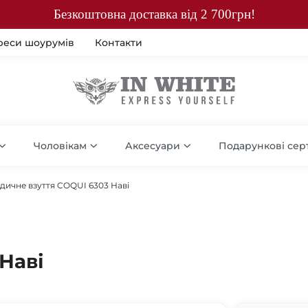
Безкоштовна доставка від 2 700грн!
реси шоурумів
Контакти
Чоловікам
Аксесуари
Подарункові сер
дичне взуття COQUI 6303 Наві
Наві