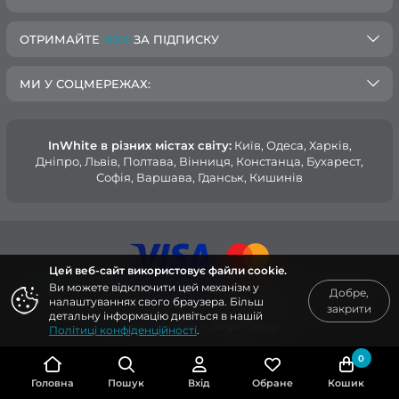
ОТРИМАЙТЕ
-10%
ЗА ПІДПИСКУ
МИ У СОЦМЕРЕЖАХ:
InWhite в різних містах світу:
Київ, Одеса, Харків,
Дніпро, Львів, Полтава, Вінниця, Констанца, Бухарест,
Софія, Варшава, Гданськ, Кишинів
Цей веб-сайт використовує файли cookie.
Ви можете відключити цей механізм у
Добре,
© 2015 — 2026, Інтернет-магазин медичного одягу InWhite.
налаштуваннях свого браузера. Більш
закрити
детальну інформацію дивіться в нашій
Сайт створено в
Sago Group
.
Політиці конфіденційності
.
0
Головна
Пошук
Вхід
Обране
Кошик