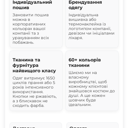
Індивідуальний
Брендування
пошив
одягу
Замовити пошив
Індивідуальна
можна в
вишивка або
корпоративних
термонаклейка із
кольорах вашої
логотипом компанії,
компанії та з
девізом чи ініціалами
урахуванням всіх
лікаря.
побажань.
Тканина та
60+ кольорів
фурнітура
тканини
найвищого класу
Шиємо ми на
власному
Одяг витримує 1650
виробництві, щоб
циклів прання або 5
кожному клієнтові
років інтенсивного
знайшовся костюм до
використання.
душі. А ще кожен
Кнопки не ржавіють,
шовчик буде
а з блискавок не
ідеальним.
сходить фарба.